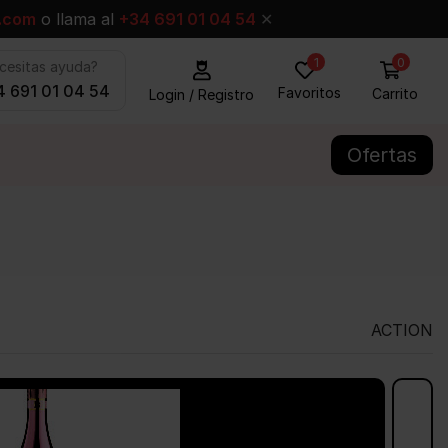
.com
o llama al
+34 691 01 04 54
✕
0
1
cesitas ayuda?
 691 01 04 54
Favoritos
Carrito
Login / Registro
Ofertas
ACTION