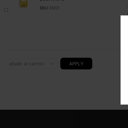
SKU:
BM13
APPLY