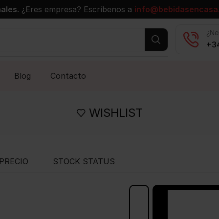
ales.
¿Eres empresa? Escríbenos a
info@bebidasencasa
¿Ne
+34
Blog
Contacto
WISHLIST
PRECIO
STOCK STATUS