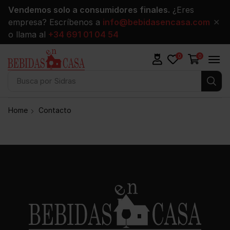
Vendemos solo a consumidores finales.
¿Eres
empresa? Escríbenos a
info@bebidasencasa.com
✕
o llama al
+34 691 01 04 54
0
0
Busca por
Sidras
Home
Contacto