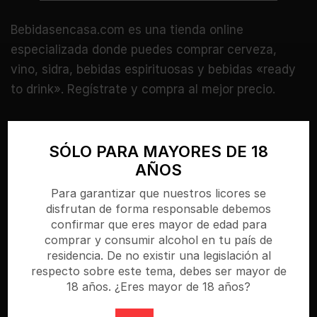
Bebidasencasa.com es una tienda online
especializada donde puedes comprar cerveza,
vino, sidra, bebidas espirituosas y bebidas «ready
to drink». Regístrate y compra al mejor precio.
SÓLO PARA MAYORES DE 18
Categorías
AÑOS
Para garantizar que nuestros licores se
AGUAS
disfrutan de forma responsable debemos
confirmar que eres mayor de edad para
ALIMENTOS
comprar y consumir alcohol en tu país de
residencia. De no existir una legislación al
BEBIDAS ENERGETICAS
respecto sobre este tema, debes ser mayor de
BITTER
18 años. ¿Eres mayor de 18 años?
CERVEZAS