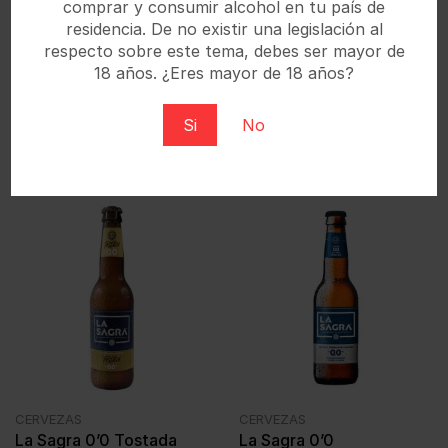
comprar y consumir alcohol en tu país de
residencia. De no existir una legislación al
respecto sobre este tema, debes ser mayor de
18 años. ¿Eres mayor de 18 años?
CERVEZAS
CERVEZAS
Estrella Damm Lata
Berliner Pilsener Can
Si
No
24x330ml
24x500ml
€
0,80
€
1,06
IVA incl.
IVA incl.
CERVEZAS
CERVEZAS
La Sagra 0’0 Tostada
La Sagra 0’0