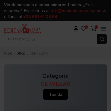
Vendemos solo a consumidores finales.
¿Eres
empresa? Escríbenos a
info@bebidasencasa.com
✕
o llama al
+34 691 01 04 54
0
0
Busca por
Vinos
Inicio
Shop
CERVEZAS
Categoría
CERVEZAS
Tienda