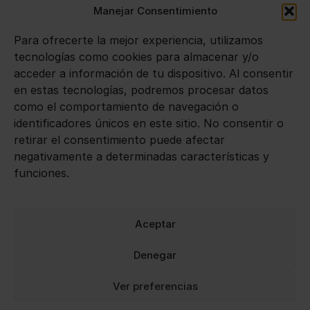
Manejar Consentimiento
SIDRAS
Para ofrecerte la mejor experiencia, utilizamos
VINOS
tecnologías como cookies para almacenar y/o
acceder a información de tu dispositivo. Al consentir
en estas tecnologías, podremos procesar datos
Avisos legales
como el comportamiento de navegación o
identificadores únicos en este sitio. No consentir o
Aviso legal
retirar el consentimiento puede afectar
negativamente a determinadas características y
Política de privacidad
funciones.
Política de cookies
Aceptar
Denegar
Ver preferencias
0