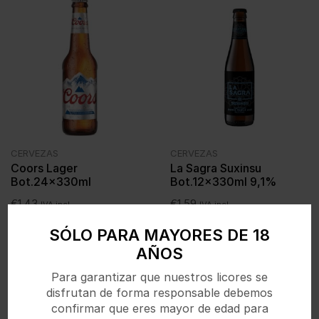
CERVEZAS
CERVEZAS
Coors Lager
La Sagra Suxinsu
Bot.24x330ml
Bot.12x330ml 9,1%
€
1,43
€
1,59
IVA incl.
IVA incl.
SÓLO PARA MAYORES DE 18
AÑOS
Para garantizar que nuestros licores se
disfrutan de forma responsable debemos
confirmar que eres mayor de edad para