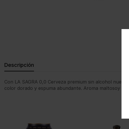
Descripción
Con LA SAGRA 0,0 Cerveza premium sin alcohol nuestros
color dorado y espuma abundante. Aroma maltosoy floral