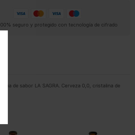
00% seguro y protegido con tecnología de cifrado
ncia de sabor LA SAGRA. Cerveza 0,0, cristalina de