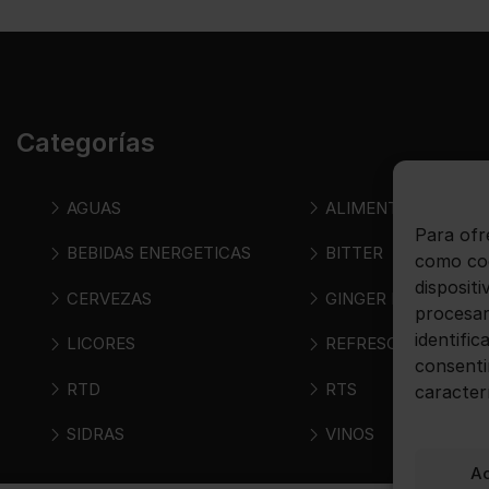
Categorías
AGUAS
ALIMENTOS
Para ofr
BEBIDAS ENERGETICAS
BITTER
como coo
disposit
CERVEZAS
GINGER BEER
procesar
identific
LICORES
REFRESCOS
consenti
RTD
RTS
caracter
SIDRAS
VINOS
A