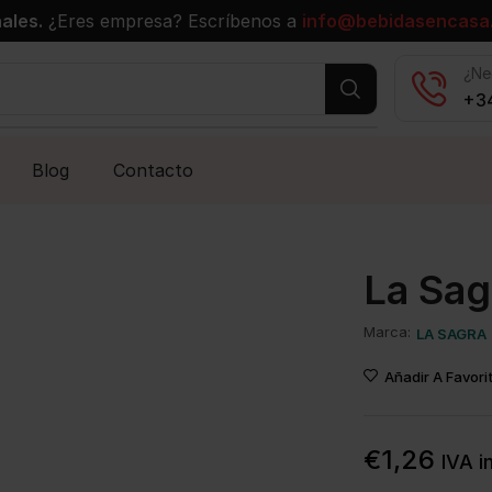
ales.
¿Eres empresa? Escríbenos a
info@bebidasencasa
¿Ne
+34
Blog
Contacto
La Sag
Marca:
LA SAGRA
Añadir A Favori
€
1,26
IVA in