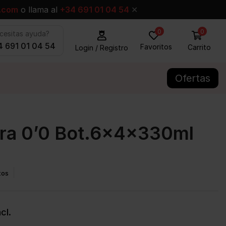
.com
o llama al
+34 691 01 04 54
✕
0
0
cesitas ayuda?
 691 01 04 54
Favoritos
Carrito
Login / Registro
Ofertas
ra 0’0 Bot.6x4x330ml
tos
cl.