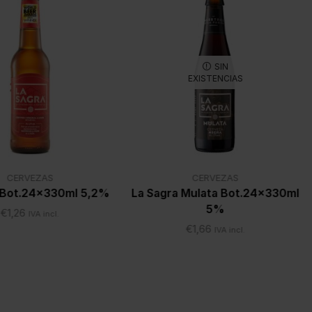
SIN
EXISTENCIAS
CERVEZAS
CERVEZAS
 Bot.24x330ml 5,2%
La Sagra Mulata Bot.24x330ml
5%
€
1,26
IVA incl.
€
1,66
IVA incl.