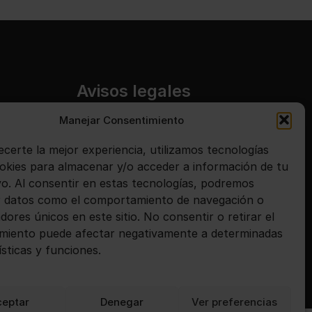
Avisos legales
Manejar Consentimiento
Aviso legal
ecerte la mejor experiencia, utilizamos tecnologías
Política de privacidad
kies para almacenar y/o acceder a información de tu
Política de cookies
ivo. Al consentir en estas tecnologías, podremos
 datos como el comportamiento de navegación o
adores únicos en este sitio. No consentir o retirar el
miento puede afectar negativamente a determinadas
ísticas y funciones.
ceptar
Denegar
Ver preferencias