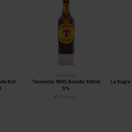
CERVEZAS
ada Bot.
Tennents 1885 Botella 330ml
La Sagra
l
5%
€
1,21
IVA incl.