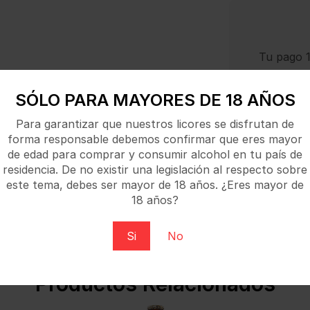
Tu pago 1
SÓLO PARA MAYORES DE 18 AÑOS
Para garantizar que nuestros licores se disfrutan de
forma responsable debemos confirmar que eres mayor
de edad para comprar y consumir alcohol en tu país de
residencia. De no existir una legislación al respecto sobre
este tema, debes ser mayor de 18 años. ¿Eres mayor de
 maestros de la fusión te aseguran una autentica experie
18 años?
. Sabor ligero, amargo y lupulado, con final dulce.
Si
No
Productos Relacionados