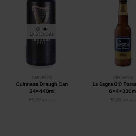
SIN
EXISTENCIAS
CERVEZAS
CERVEZAS
Guinness Draugh Can
La Sagra 0’0 Tost
24x440ml
6x4x330m
€
0,99
€
1,38
IVA incl.
IVA incl.