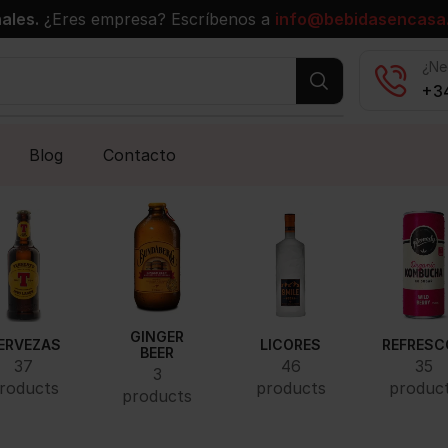
ales.
¿Eres empresa? Escríbenos a
info@bebidasencasa
¿Ne
+34
Blog
Contacto
GINGER
ERVEZAS
LICORES
REFRESC
BEER
37
46
35
3
roducts
products
produc
products