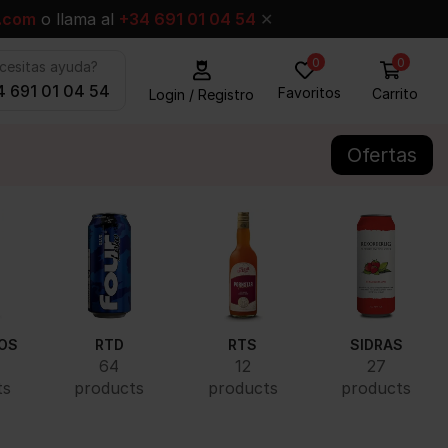
.com
o llama al
+34 691 01 04 54
✕
0
0
cesitas ayuda?
 691 01 04 54
Favoritos
Carrito
Login / Registro
Ofertas
OS
RTD
RTS
SIDRAS
64
12
27
ts
products
products
products