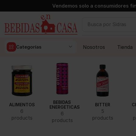
Vendemos solo a consumidores fin
Busca por
Sidras
Nosotros
Tienda
Categorías
BEBIDAS
ALIMENTOS
BITTER
C
ENERGETICAS
6
5
6
products
products
p
products