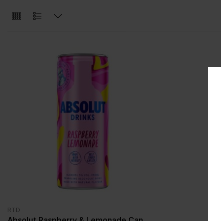
RTD
Absolut Raspberry & Lemonade Can