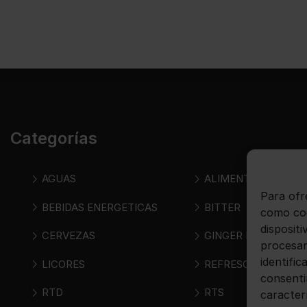
Categorías
AGUAS
ALIMENTOS
Para ofr
BEBIDAS ENERGETICAS
BITTER
como coo
disposit
CERVEZAS
GINGER BEER
procesar
identific
LICORES
REFRESCOS
consenti
RTD
RTS
caracter