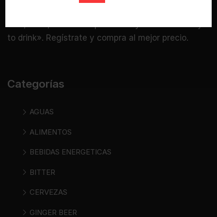
especializada donde puedes comprar cerveza,
vino, sidra, bebidas espirituosas y bebidas «ready
to drink». Regístrate y compra al mejor precio.
Categorías
AGUAS
ALIMENTOS
BEBIDAS ENERGETICAS
BITTER
CERVEZAS
GINGER BEER