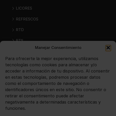
LICORES
REFRESCOS
RTD
RTS
Manejar Consentimiento
SIDRAS
Para ofrecerte la mejor experiencia, utilizamos
VINOS
tecnologías como cookies para almacenar y/o
acceder a información de tu dispositivo. Al consentir
en estas tecnologías, podremos procesar datos
Avisos legales
como el comportamiento de navegación o
identificadores únicos en este sitio. No consentir o
Aviso legal
retirar el consentimiento puede afectar
negativamente a determinadas características y
Política de privacidad
funciones.
Política de cookies