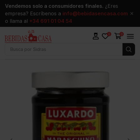
Vendemos solo a consumidores finales.
¿Eres
empresa? Escríbenos a
info@bebidasencasa.com
✕
o llama al
+34 691 01 04 54
0
0
Busca por
Sidras