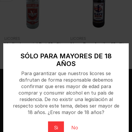
LICORES
LICORES
Vodka Imperial Bot.12x1lt
Navy Rum Aguilar 12x1lt
€
9,89
€
9,89
IVA incl.
IVA incl.
SÓLO PARA MAYORES DE 18
AÑOS
Para garantizar que nuestros licores se
disfrutan de forma responsable debemos
confirmar que eres mayor de edad para
comprar y consumir alcohol en tu país de
residencia. De no existir una legislación al
respecto sobre este tema, debes ser mayor de
18 años. ¿Eres mayor de 18 años?
Si
No
Bebidasencasa.com es una tienda online