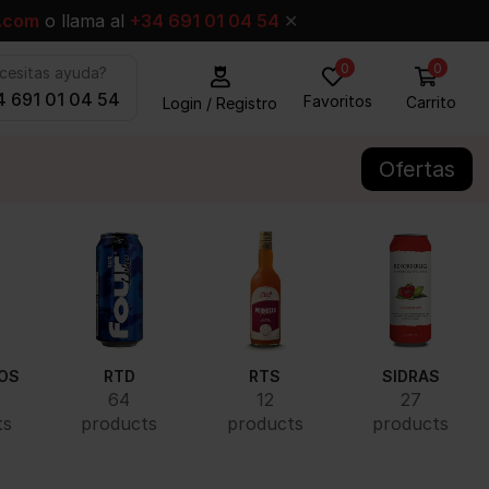
.com
o llama al
+34 691 01 04 54
✕
0
0
cesitas ayuda?
 691 01 04 54
Favoritos
Carrito
Login / Registro
Ofertas
OS
RTD
RTS
SIDRAS
64
12
27
ts
products
products
products