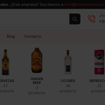
ales.
¿Eres empresa? Escríbenos a
info@bebidasencasa
¿Ne
+34
Blog
Contacto
GINGER
ERVEZAS
LICORES
REFRESC
BEER
37
46
35
3
roducts
products
produc
products