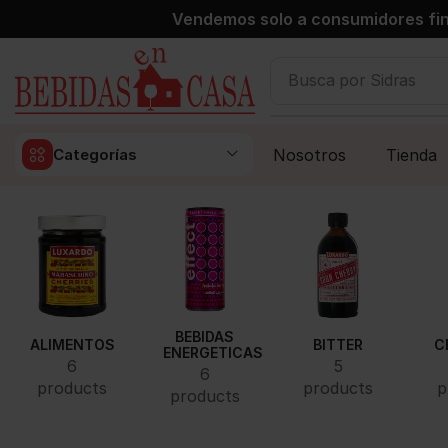
Vendemos solo a consumidores fin
Busca por
Sidras
Nosotros
Tienda
Categorías
BEBIDAS
ALIMENTOS
BITTER
C
ENERGETICAS
6
5
6
products
products
p
products