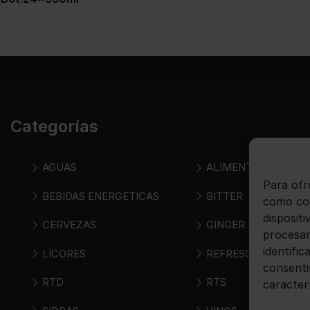
Categorías
AGUAS
ALIMENTOS
Para ofr
BEBIDAS ENERGETICAS
BITTER
como coo
disposit
CERVEZAS
GINGER BEER
procesar
identific
LICORES
REFRESCOS
consenti
RTD
RTS
caracter