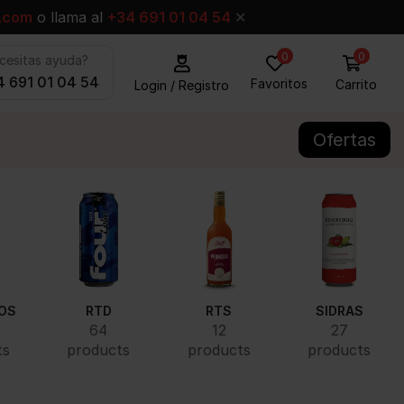
.com
o llama al
+34 691 01 04 54
✕
0
0
cesitas ayuda?
 691 01 04 54
Favoritos
Carrito
Login / Registro
Ofertas
OS
RTD
RTS
SIDRAS
64
12
27
ts
products
products
products