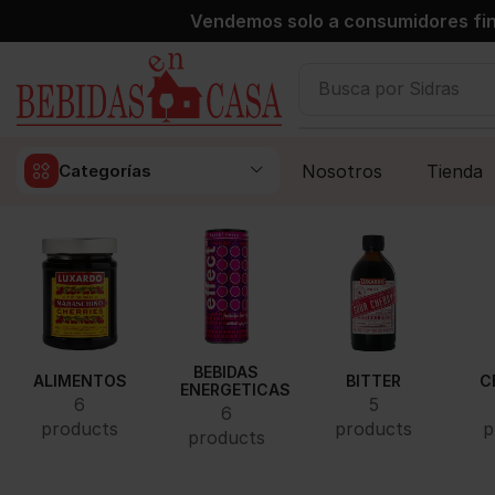
Vendemos solo a consumidores fin
Busca por
Sidras
Nosotros
Tienda
Categorías
BEBIDAS
ALIMENTOS
BITTER
C
ENERGETICAS
6
5
6
products
products
p
products