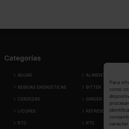
Categorías
AGUAS
ALIMENTOS
Para ofr
BEBIDAS ENERGETICAS
BITTER
como coo
disposit
CERVEZAS
GINGER BEER
procesar
identific
LICORES
REFRESCOS
consenti
RTD
RTS
caracter