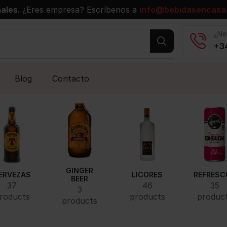
ales.
¿Eres empresa? Escríbenos a
info@bebidasencasa
¿Ne
+34
Blog
Contacto
GINGER
ERVEZAS
LICORES
REFRESC
BEER
37
46
35
3
roducts
products
produc
products