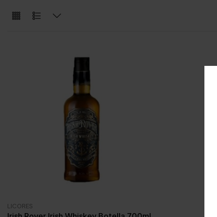
LICORES
Irish Rover Irish Whiskey Botella 700ml