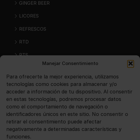
GINGER BEER
LICORES
REFRESCOS
RTD
RTS
Manejar Consentimiento
SIDRAS
Para ofrecerte la mejor experiencia, utilizamos
VINOS
tecnologías como cookies para almacenar y/o
acceder a información de tu dispositivo. Al consentir
en estas tecnologías, podremos procesar datos
Avisos legales
como el comportamiento de navegación o
identificadores únicos en este sitio. No consentir o
Aviso legal
retirar el consentimiento puede afectar
negativamente a determinadas características y
Política de privacidad
funciones.