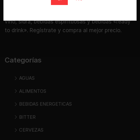
Bebidasencasa.com es una tienda online
especializada donde puedes comprar cerveza,
vino, sidra, bebidas espirituosas y bebidas «ready
to drink». Regístrate y compra al mejor precio.
Categorías
AGUAS
ALIMENTOS
BEBIDAS ENERGETICAS
BITTER
CERVEZAS