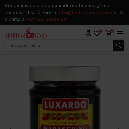
Vendemos solo a consumidores finales.
¿Eres
empresa? Escríbenos a
info@bebidasencasa.com
✕
o llama al
+34 691 01 04 54
0
0
Busca por
Sidras