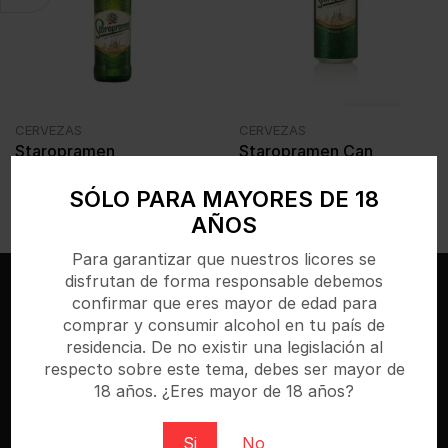
CERVEZAS
CERVEZAS
Staropramen
Staropramen Can
Bot.24x330ml 5%
24x500ml 5%
SÓLO PARA MAYORES DE 18
€
1,36
€
1,66
IVA incl.
IVA incl.
AÑOS
Para garantizar que nuestros licores se
disfrutan de forma responsable debemos
confirmar que eres mayor de edad para
comprar y consumir alcohol en tu país de
residencia. De no existir una legislación al
respecto sobre este tema, debes ser mayor de
18 años. ¿Eres mayor de 18 años?
Si
No