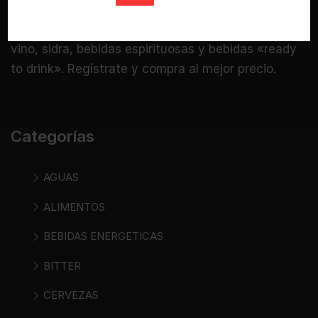
Bebidasencasa.com es una tienda online
especializada donde puedes comprar cerveza,
vino, sidra, bebidas espirituosas y bebidas «ready
to drink». Regístrate y compra al mejor precio.
Categorías
AGUAS
ALIMENTOS
BEBIDAS ENERGETICAS
BITTER
CERVEZAS