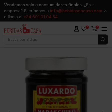
Vendemos solo a consumidores finales.
¿Eres
empresa? Escríbenos a
info@bebidasencasa.com
✕
o llama al
+34 691 01 04 54
0
0
Busca por
Sidras