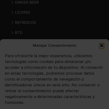
GINGER BEER
LICORES
REFRESCOS
RTD
RTS
Manejar Consentimiento
SIDRAS
Para ofrecerte la mejor experiencia, utilizamos
tecnologías como cookies para almacenar y/o
VINOS
acceder a información de tu dispositivo. Al consentir
en estas tecnologías, podremos procesar datos
como el comportamiento de navegación o
Avisos legales
identificadores únicos en este sitio. No consentir o
retirar el consentimiento puede afectar
Aviso legal
negativamente a determinadas características y
funciones.
Política de privacidad