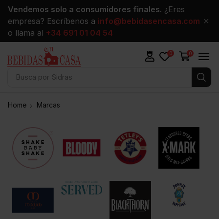
Vendemos solo a consumidores finales.
¿Eres
empresa? Escríbenos a
info@bebidasencasa.com
✕
o llama al
+34 691 01 04 54
0
0
Busca por
Vinos
Home
Marcas