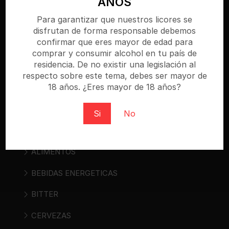
AÑOS
Bebidasencasa.com es una tienda online
Para garantizar que nuestros licores se
especializada donde puedes comprar cerveza,
disfrutan de forma responsable debemos
vino, sidra, bebidas espirituosas y bebidas «ready
confirmar que eres mayor de edad para
to drink». Regístrate y compra al mejor precio.
comprar y consumir alcohol en tu país de
residencia. De no existir una legislación al
respecto sobre este tema, debes ser mayor de
18 años. ¿Eres mayor de 18 años?
Categorías
Si
No
AGUAS
ALIMENTOS
BEBIDAS ENERGETICAS
BITTER
CERVEZAS