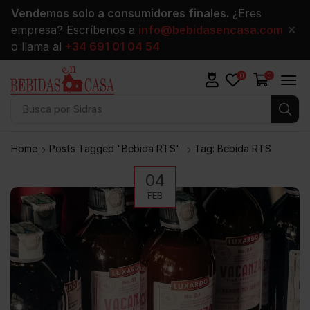
Vendemos solo a consumidores finales.
¿Eres
empresa? Escríbenos a
info@bebidasencasa.com
✕
o llama al
+34 691 01 04 54
0
0
Busca por
Sidras
Home
Posts Tagged "bebida RTS"
Tag: Bebida RTS
04
FEB