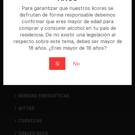
especializada donde puedes comprar cerveza,
Para garantizar que nuestros licores se
disfrutan de forma responsable debemos
vino, sidra, bebidas espirituosas y bebidas «ready
confirmar que eres mayor de edad para
to drink». Regístrate y compra al mejor precio.
comprar y consumir alcohol en tu país de
residencia. De no existir una legislación al
respecto sobre este tema, debes ser mayor de
18 años. ¿Eres mayor de 18 años?
Categorías
Si
No
AGUAS
ALIMENTOS
BEBIDAS ENERGETICAS
BITTER
CERVEZAS
GINGER BEER