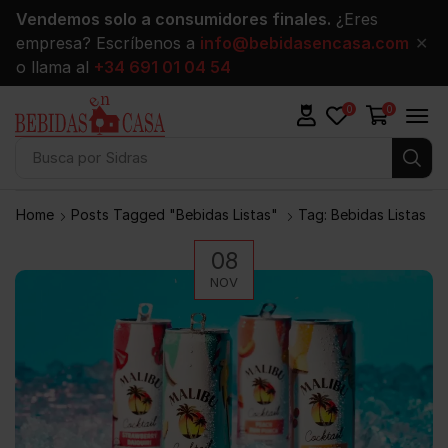
Vendemos solo a consumidores finales.
¿Eres
empresa? Escríbenos a
info@bebidasencasa.com
✕
o llama al
+34 691 01 04 54
0
0
Busca por
Sidras
Home
Posts Tagged "bebidas Listas"
Tag: Bebidas Listas
08
NOV