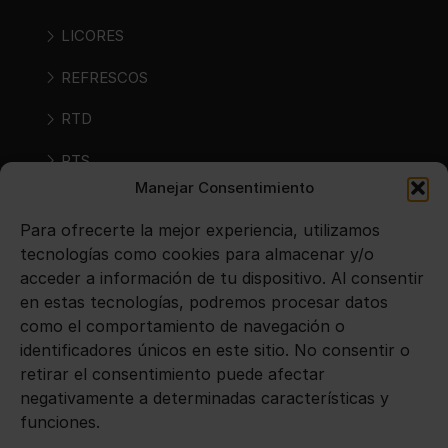
LICORES
REFRESCOS
RTD
RTS
Manejar Consentimiento
SIDRAS
Para ofrecerte la mejor experiencia, utilizamos
VINOS
tecnologías como cookies para almacenar y/o
acceder a información de tu dispositivo. Al consentir
en estas tecnologías, podremos procesar datos
Avisos legales
como el comportamiento de navegación o
identificadores únicos en este sitio. No consentir o
Aviso legal
retirar el consentimiento puede afectar
negativamente a determinadas características y
Política de privacidad
funciones.