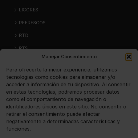
LICORES
REFRESCOS
RTD
RTS
Manejar Consentimiento
SIDRAS
Para ofrecerte la mejor experiencia, utilizamos
VINOS
tecnologías como cookies para almacenar y/o
acceder a información de tu dispositivo. Al consentir
en estas tecnologías, podremos procesar datos
Avisos legales
como el comportamiento de navegación o
identificadores únicos en este sitio. No consentir o
Aviso legal
retirar el consentimiento puede afectar
negativamente a determinadas características y
Política de privacidad
funciones.
Política de cookies