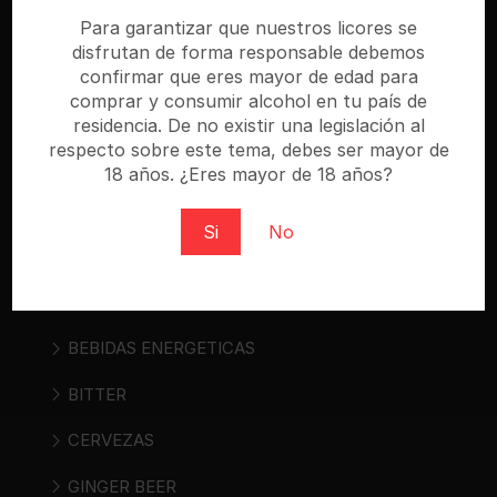
especializada donde puedes comprar cerveza,
Para garantizar que nuestros licores se
disfrutan de forma responsable debemos
vino, sidra, bebidas espirituosas y bebidas «ready
confirmar que eres mayor de edad para
to drink». Regístrate y compra al mejor precio.
comprar y consumir alcohol en tu país de
residencia. De no existir una legislación al
respecto sobre este tema, debes ser mayor de
18 años. ¿Eres mayor de 18 años?
Categorías
Si
No
AGUAS
ALIMENTOS
BEBIDAS ENERGETICAS
BITTER
CERVEZAS
GINGER BEER