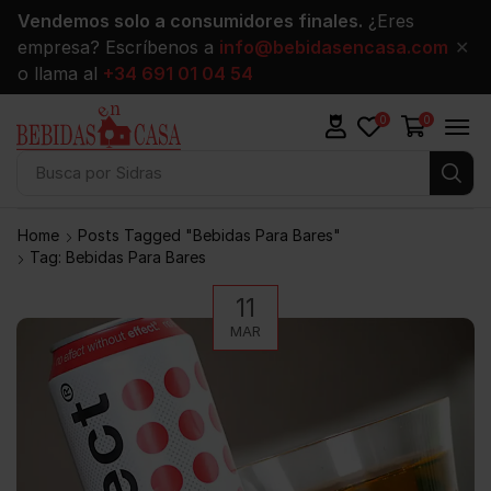
Vendemos solo a consumidores finales.
¿Eres
empresa? Escríbenos a
info@bebidasencasa.com
✕
o llama al
+34 691 01 04 54
0
0
Busca por
Sidras
Home
Posts Tagged "bebidas Para Bares"
Tag: Bebidas Para Bares
11
MAR