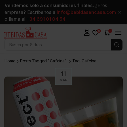
Vendemos solo a consumidores finales.
¿Eres
empresa? Escríbenos a
info@bebidasencasa.com
✕
o llama al
+34 691 01 04 54
0
0
Busca por
Sidras
Home
Posts Tagged "cafeína"
Tag: Cafeína
11
MAR