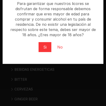
especializada donde puedes comprar cerveza,
Para garantizar que nuestros licores se
vino, sidra, bebidas espirituosas y bebidas «ready
disfrutan de forma responsable debemos
to drink». Regístrate y compra al mejor precio.
confirmar que eres mayor de edad para
comprar y consumir alcohol en tu país de
residencia. De no existir una legislación al
respecto sobre este tema, debes ser mayor de
18 años. ¿Eres mayor de 18 años?
Categorías
Si
No
AGUAS
ALIMENTOS
BEBIDAS ENERGETICAS
BITTER
CERVEZAS
GINGER BEER