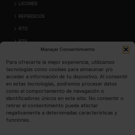
LICORES
REFRESCOS
RTD
RTS
Manejar Consentimiento
SIDRAS
Para ofrecerte la mejor experiencia, utilizamos
VINOS
tecnologías como cookies para almacenar y/o
acceder a información de tu dispositivo. Al consentir
en estas tecnologías, podremos procesar datos
Avisos legales
como el comportamiento de navegación o
identificadores únicos en este sitio. No consentir o
Aviso legal
retirar el consentimiento puede afectar
negativamente a determinadas características y
Política de privacidad
funciones.
Política de cookies