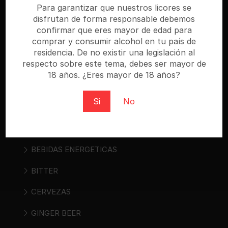
especializada donde puedes comprar cerveza,
Para garantizar que nuestros licores se
vino, sidra, bebidas espirituosas y bebidas «ready
disfrutan de forma responsable debemos
to drink». Regístrate y compra al mejor precio.
confirmar que eres mayor de edad para
comprar y consumir alcohol en tu país de
residencia. De no existir una legislación al
respecto sobre este tema, debes ser mayor de
18 años. ¿Eres mayor de 18 años?
Categorías
Si
No
AGUAS
ALIMENTOS
BEBIDAS ENERGETICAS
BITTER
CERVEZAS
GINGER BEER