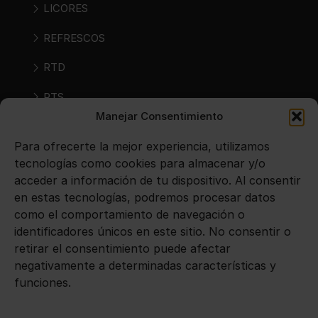
LICORES
REFRESCOS
RTD
RTS
Manejar Consentimiento
SIDRAS
Para ofrecerte la mejor experiencia, utilizamos
VINOS
tecnologías como cookies para almacenar y/o
acceder a información de tu dispositivo. Al consentir
en estas tecnologías, podremos procesar datos
Avisos legales
como el comportamiento de navegación o
identificadores únicos en este sitio. No consentir o
Aviso legal
retirar el consentimiento puede afectar
negativamente a determinadas características y
Política de privacidad
funciones.
Política de cookies