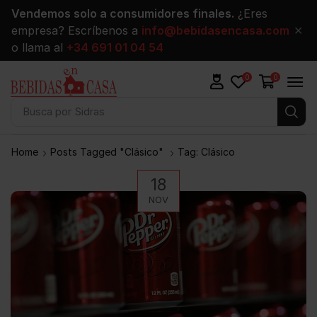
Vendemos solo a consumidores finales.
¿Eres
empresa? Escríbenos a
info@bebidasencasa.com
✕
o llama al
+34 691 01 04 54
0
0
Busca por
Sidras
Home
Posts Tagged "clásico"
Tag: Clásico
18
NOV