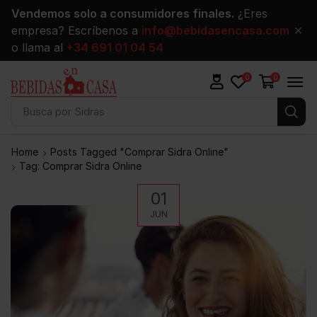
Vendemos solo a consumidores finales.
¿Eres
empresa? Escríbenos a
info@bebidasencasa.com
✕
o llama al
+34 691 01 04 54
0
0
Busca por
Sidras
Home
Posts Tagged "comprar Sidra Online"
Tag: Comprar Sidra Online
01
JUN