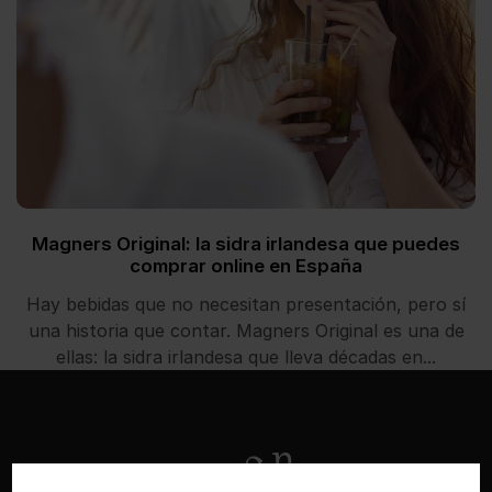
Magners Original: la sidra irlandesa que puedes
comprar online en España
Hay bebidas que no necesitan presentación, pero sí
una historia que contar. Magners Original es una de
ellas: la sidra irlandesa que lleva décadas en...