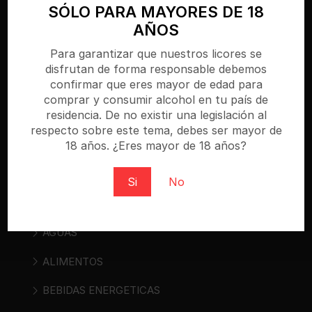
SÓLO PARA MAYORES DE 18
AÑOS
Para garantizar que nuestros licores se
Bebidasencasa.com es una tienda online
disfrutan de forma responsable debemos
confirmar que eres mayor de edad para
especializada donde puedes comprar cerveza,
comprar y consumir alcohol en tu país de
vino, sidra, bebidas espirituosas y bebidas «ready
residencia. De no existir una legislación al
to drink». Regístrate y compra al mejor precio.
respecto sobre este tema, debes ser mayor de
18 años. ¿Eres mayor de 18 años?
Si
No
Categorías
AGUAS
ALIMENTOS
BEBIDAS ENERGETICAS