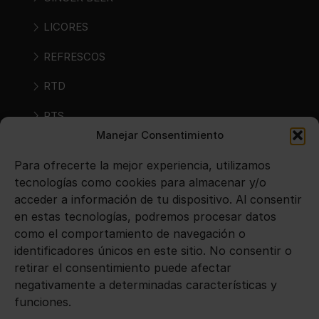
LICORES
REFRESCOS
RTD
RTS
Manejar Consentimiento
SIDRAS
Para ofrecerte la mejor experiencia, utilizamos
VINOS
tecnologías como cookies para almacenar y/o
acceder a información de tu dispositivo. Al consentir
en estas tecnologías, podremos procesar datos
Avisos legales
como el comportamiento de navegación o
identificadores únicos en este sitio. No consentir o
Aviso legal
retirar el consentimiento puede afectar
negativamente a determinadas características y
Política de privacidad
funciones.