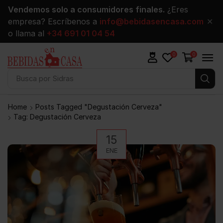
Vendemos solo a consumidores finales.
¿Eres
empresa? Escríbenos a
info@bebidasencasa.com
✕
o llama al
+34 691 01 04 54
0
0
Busca por
Sidras
Home
Posts Tagged "degustación Cerveza"
Tag: Degustación Cerveza
15
ENE