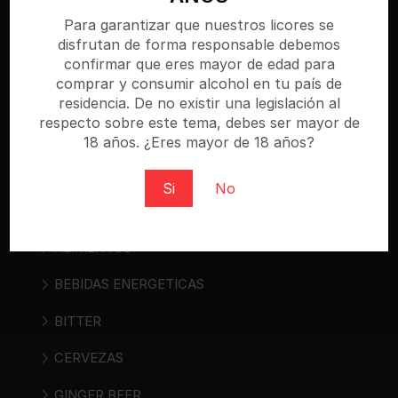
especializada donde puedes comprar cerveza,
Para garantizar que nuestros licores se
disfrutan de forma responsable debemos
vino, sidra, bebidas espirituosas y bebidas «ready
confirmar que eres mayor de edad para
to drink». Regístrate y compra al mejor precio.
comprar y consumir alcohol en tu país de
residencia. De no existir una legislación al
respecto sobre este tema, debes ser mayor de
18 años. ¿Eres mayor de 18 años?
Categorías
Si
No
AGUAS
ALIMENTOS
BEBIDAS ENERGETICAS
BITTER
CERVEZAS
GINGER BEER