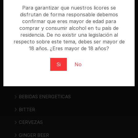
especializada donde puedes comprar cerveza,
Para garantizar que nuestros licores se
disfrutan de forma responsable debemos
vino, sidra, bebidas espirituosas y bebidas «ready
confirmar que eres mayor de edad para
to drink». Regístrate y compra al mejor precio.
comprar y consumir alcohol en tu país de
residencia. De no existir una legislación al
respecto sobre este tema, debes ser mayor de
18 años. ¿Eres mayor de 18 años?
Categorías
Si
No
AGUAS
ALIMENTOS
BEBIDAS ENERGETICAS
BITTER
CERVEZAS
GINGER BEER