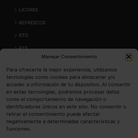
LICORES
REFRESCOS
RTD
RTS
Manejar Consentimiento
SIDRAS
Para ofrecerte la mejor experiencia, utilizamos
VINOS
tecnologías como cookies para almacenar y/o
acceder a información de tu dispositivo. Al consentir
en estas tecnologías, podremos procesar datos
Avisos legales
como el comportamiento de navegación o
identificadores únicos en este sitio. No consentir o
Aviso legal
retirar el consentimiento puede afectar
negativamente a determinadas características y
Política de privacidad
funciones.
Política de cookies