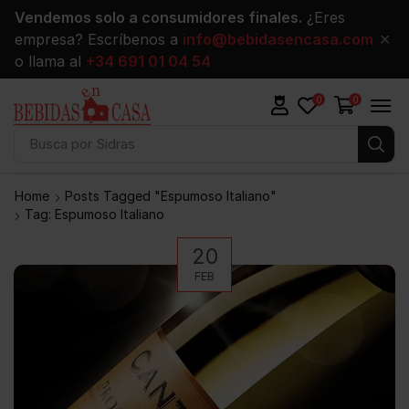
Vendemos solo a consumidores finales.
¿Eres
empresa? Escríbenos a
info@bebidasencasa.com
✕
o llama al
+34 691 01 04 54
0
0
Busca por
Sidras
Home
Posts Tagged "espumoso Italiano"
Tag: Espumoso Italiano
20
FEB