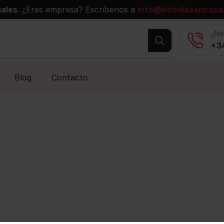
ales.
¿Eres empresa? Escríbenos a
info@bebidasencasa
¿Ne
+34
Blog
Contacto