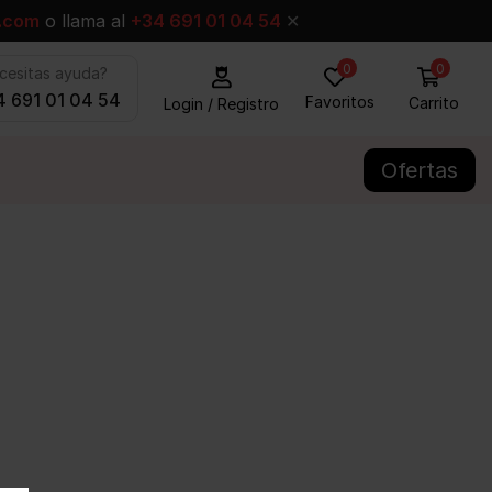
.com
o llama al
+34 691 01 04 54
✕
0
0
cesitas ayuda?
 691 01 04 54
Favoritos
Carrito
Login / Registro
Ofertas