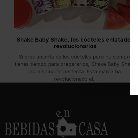
Shake Baby Shake, los cócteles enlatados
revolucionarios
Si eres amante de los cócteles pero no siempre
tienes tiempo para prepararlos, Shake Baby Shake
es la solución perfecta. Esta marca ha
revolucionado el...