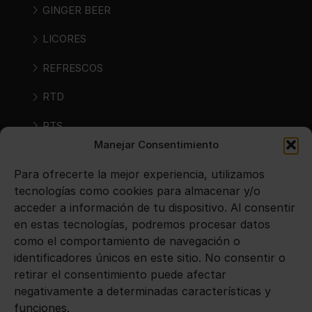
GINGER BEER
LICORES
REFRESCOS
RTD
RTS
Manejar Consentimiento
SIDRAS
Para ofrecerte la mejor experiencia, utilizamos
VINOS
tecnologías como cookies para almacenar y/o
acceder a información de tu dispositivo. Al consentir
en estas tecnologías, podremos procesar datos
Avisos legales
como el comportamiento de navegación o
identificadores únicos en este sitio. No consentir o
Aviso legal
retirar el consentimiento puede afectar
negativamente a determinadas características y
Política de privacidad
funciones.