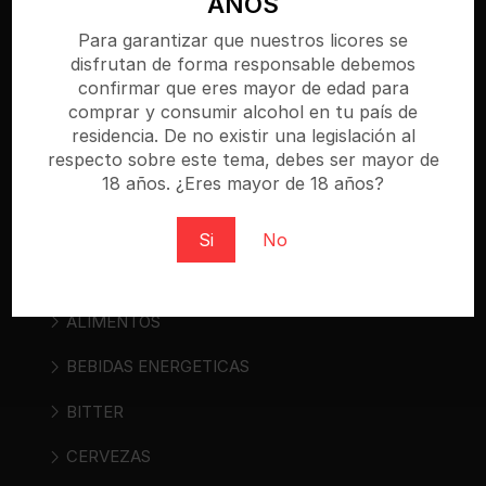
AÑOS
Bebidasencasa.com es una tienda online
Para garantizar que nuestros licores se
especializada donde puedes comprar cerveza,
disfrutan de forma responsable debemos
vino, sidra, bebidas espirituosas y bebidas «ready
confirmar que eres mayor de edad para
to drink». Regístrate y compra al mejor precio.
comprar y consumir alcohol en tu país de
residencia. De no existir una legislación al
respecto sobre este tema, debes ser mayor de
18 años. ¿Eres mayor de 18 años?
Categorías
Si
No
AGUAS
ALIMENTOS
BEBIDAS ENERGETICAS
BITTER
CERVEZAS