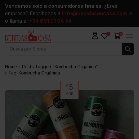
Vendemos solo a consumidores finales.
¿Eres
empresa? Escríbenos a
info@bebidasencasa.com
✕
o llama al
+34 691 01 04 54
0
0
Busca por
Sidras
Home
Posts Tagged "kombucha Orgánica"
Tag: Kombucha Orgánica
15
ABR