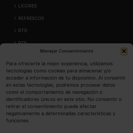
LICORES
REFRESCOS
RTD
RTS
Manejar Consentimiento
SIDRAS
Para ofrecerte la mejor experiencia, utilizamos
VINOS
tecnologías como cookies para almacenar y/o
acceder a información de tu dispositivo. Al consentir
en estas tecnologías, podremos procesar datos
Avisos legales
como el comportamiento de navegación o
identificadores únicos en este sitio. No consentir o
Aviso legal
retirar el consentimiento puede afectar
negativamente a determinadas características y
Política de privacidad
funciones.
Política de cookies