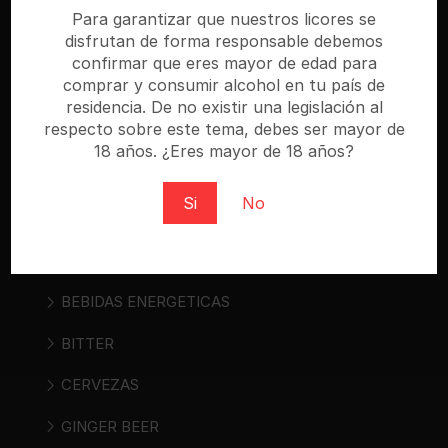
especializada donde puedes comprar cerveza,
Para garantizar que nuestros licores se
vino, sidra, bebidas espirituosas y bebidas «ready
disfrutan de forma responsable debemos
confirmar que eres mayor de edad para
to drink». Regístrate y compra al mejor precio.
comprar y consumir alcohol en tu país de
residencia. De no existir una legislación al
respecto sobre este tema, debes ser mayor de
18 años. ¿Eres mayor de 18 años?
Categorías
Si
No
AGUAS
ALIMENTOS
BEBIDAS ENERGETICAS
BITTER
CERVEZAS
GINGER BEER