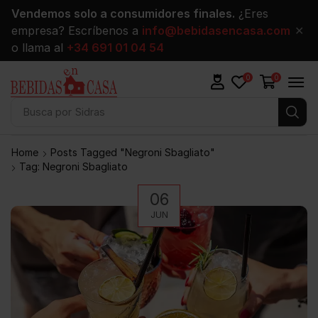
Vendemos solo a consumidores finales.
¿Eres
empresa? Escríbenos a
info@bebidasencasa.com
✕
o llama al
+34 691 01 04 54
0
0
Busca por
Vinos
Home
Posts Tagged "negroni Sbagliato"
Tag: Negroni Sbagliato
06
JUN