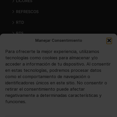
LICORES
REFRESCOS
RTD
RTS
Manejar Consentimiento
SIDRAS
Para ofrecerte la mejor experiencia, utilizamos
VINOS
tecnologías como cookies para almacenar y/o
acceder a información de tu dispositivo. Al consentir
en estas tecnologías, podremos procesar datos
Avisos legales
como el comportamiento de navegación o
identificadores únicos en este sitio. No consentir o
Aviso legal
retirar el consentimiento puede afectar
negativamente a determinadas características y
Política de privacidad
funciones.
Política de cookies