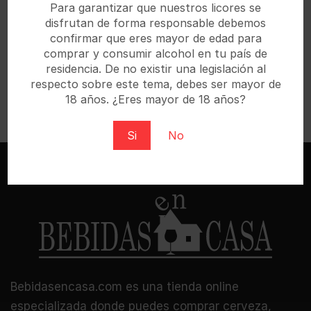
Para garantizar que nuestros licores se
disfrutan de forma responsable debemos
confirmar que eres mayor de edad para
comprar y consumir alcohol en tu país de
Los mejores cócteles RTD y RTS para llevar a la
residencia. De no existir una legislación al
playa
respecto sobre este tema, debes ser mayor de
18 años. ¿Eres mayor de 18 años?
Cuando llega el verano, pocas cosas apetecen más
que una escapada a la playa con todo lo necesario
para desconectar. Y entre la sombrilla, la...
Si
No
Bebidasencasa.com es una tienda online
especializada donde puedes comprar cerveza,