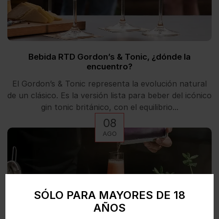
Bebida RTD Gordon’s & Tonic, ¿dónde la
encuentro?
El Gordon’s & Tonic representa la evolución natural
de un clásico. Es la versión lista para beber del icónico
gin tonic británico, con el equilibrio...
08
AGO
SÓLO PARA MAYORES DE 18
AÑOS