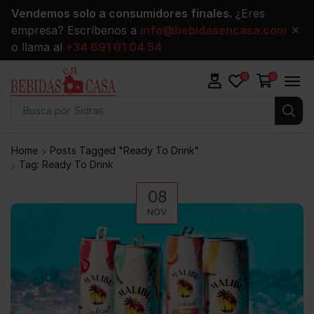
Vendemos solo a consumidores finales.
¿Eres
empresa? Escríbenos a
info@bebidasencasa.com
✕
o llama al
+34 691 01 04 54
0
0
Busca por
Sidras
Home
Posts Tagged "ready To Drink"
Tag: Ready To Drink
08
NOV