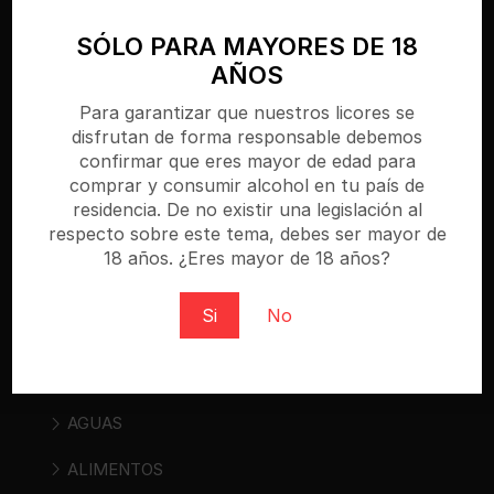
SÓLO PARA MAYORES DE 18
AÑOS
Para garantizar que nuestros licores se
disfrutan de forma responsable debemos
confirmar que eres mayor de edad para
Bebidasencasa.com es una tienda online
comprar y consumir alcohol en tu país de
especializada donde puedes comprar cerveza,
residencia. De no existir una legislación al
vino, sidra, bebidas espirituosas y bebidas «ready
respecto sobre este tema, debes ser mayor de
to drink». Regístrate y compra al mejor precio.
18 años. ¿Eres mayor de 18 años?
Si
No
Categorías
AGUAS
ALIMENTOS