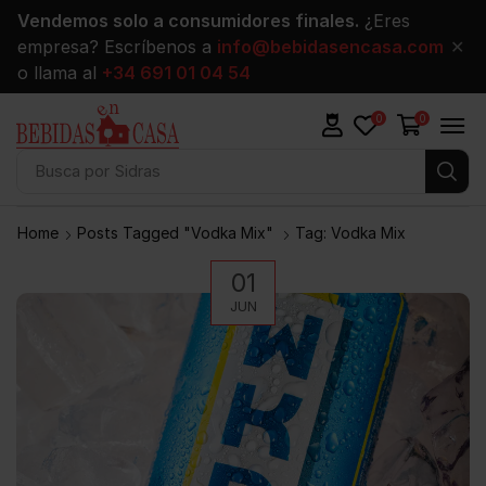
Vendemos solo a consumidores finales.
¿Eres
empresa? Escríbenos a
info@bebidasencasa.com
✕
o llama al
+34 691 01 04 54
0
0
Busca por
Sidras
Home
Posts Tagged "vodka Mix"
Tag: Vodka Mix
01
JUN