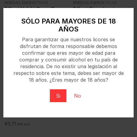
BEBIDAS ENERGETICAS
BEBIDAS ENERGETICAS
Effect Habibi Berry Can
Effect Strawberrt
24x250ml
Apricot Can 24x250ml
SÓLO PARA MAYORES DE 18
€
0,79
€
0,79
IVA incl.
IVA incl.
AÑOS
Para garantizar que nuestros licores se
disfrutan de forma responsable debemos
confirmar que eres mayor de edad para
comprar y consumir alcohol en tu país de
residencia. De no existir una legislación al
respecto sobre este tema, debes ser mayor de
18 años. ¿Eres mayor de 18 años?
Si
No
BEBIDAS ENERGETICAS
Effect Zero Sugarfree
Can 24x250ml
€
0,71
IVA incl.