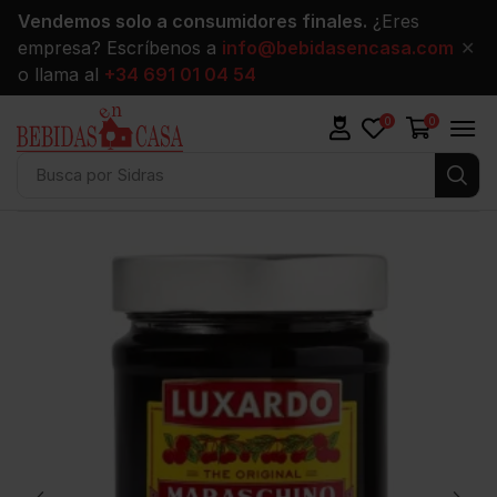
Vendemos solo a consumidores finales.
¿Eres
empresa? Escríbenos a
info@bebidasencasa.com
✕
o llama al
+34 691 01 04 54
0
0
Busca por
Sidras