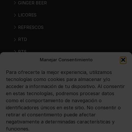
GINGER BEER
LICORES
REFRESCOS
RTD
RTS
Manejar Consentimiento
SIDRAS
Para ofrecerte la mejor experiencia, utilizamos
VINOS
tecnologías como cookies para almacenar y/o
acceder a información de tu dispositivo. Al consentir
en estas tecnologías, podremos procesar datos
Avisos legales
como el comportamiento de navegación o
identificadores únicos en este sitio. No consentir o
Aviso legal
retirar el consentimiento puede afectar
negativamente a determinadas características y
Política de privacidad
funciones.