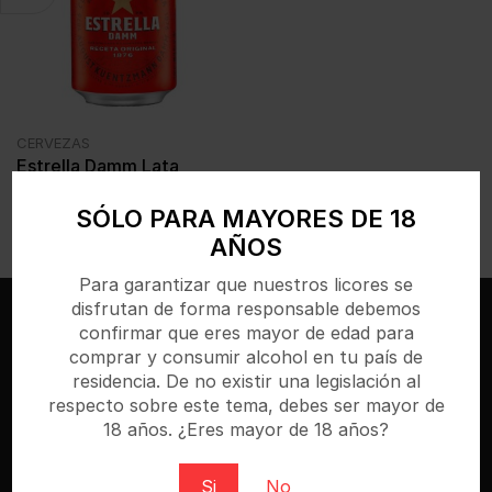
CERVEZAS
Estrella Damm Lata
24x330ml
SÓLO PARA MAYORES DE 18
€
0,80
IVA incl.
AÑOS
Para garantizar que nuestros licores se
disfrutan de forma responsable debemos
confirmar que eres mayor de edad para
comprar y consumir alcohol en tu país de
residencia. De no existir una legislación al
respecto sobre este tema, debes ser mayor de
18 años. ¿Eres mayor de 18 años?
Si
No