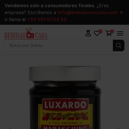
Vendemos solo a consumidores finales.
¿Eres
empresa? Escríbenos a
info@bebidasencasa.com
✕
o llama al
+34 691 01 04 54
0
0
Busca por
Sidras