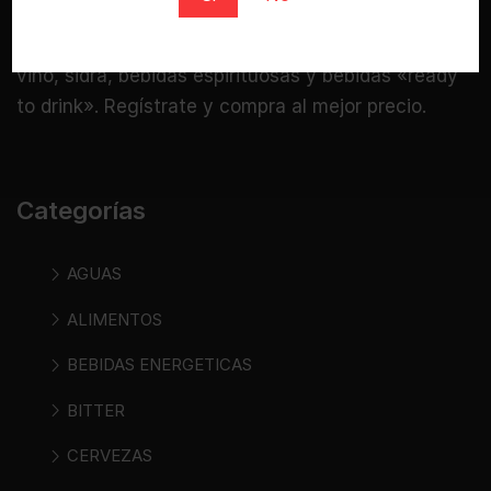
Bebidasencasa.com es una tienda online
especializada donde puedes comprar cerveza,
vino, sidra, bebidas espirituosas y bebidas «ready
to drink». Regístrate y compra al mejor precio.
Categorías
AGUAS
ALIMENTOS
BEBIDAS ENERGETICAS
BITTER
CERVEZAS