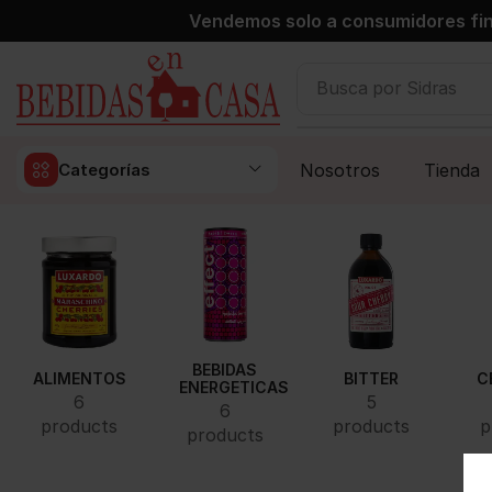
Vendemos solo a consumidores fin
Busca por
Sidras
Nosotros
Tienda
Categorías
BEBIDAS
ALIMENTOS
BITTER
C
ENERGETICAS
6
5
6
products
products
p
products