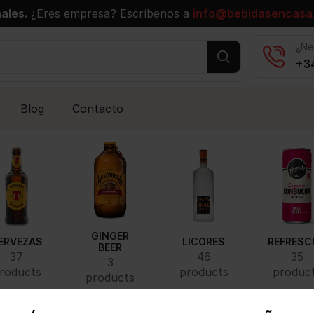
ales.
¿Eres empresa? Escríbenos a
info@bebidasencasa
¿Ne
+34
Blog
Contacto
GINGER
ERVEZAS
LICORES
REFRESC
BEER
37
46
35
3
roducts
products
produc
products