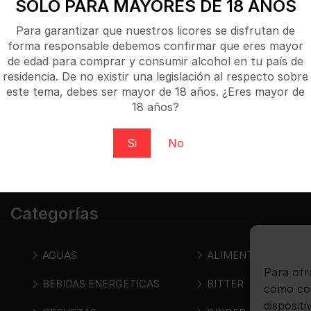
SÓLO PARA MAYORES DE 18 AÑOS
Para garantizar que nuestros licores se disfrutan de
forma responsable debemos confirmar que eres mayor
de edad para comprar y consumir alcohol en tu país de
our criteria
residencia. De no existir una legislación al respecto sobre
este tema, debes ser mayor de 18 años. ¿Eres mayor de
18 años?
Si
No
Categorías
AGUAS
ALIMENTOS
Para ofr
BEBIDAS ENERGETICAS
BITTER
como coo
disposit