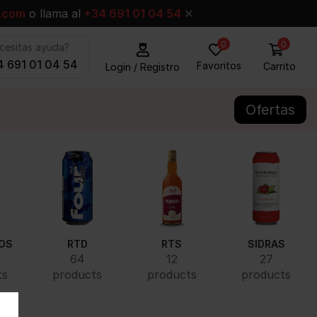
.com
o llama al
+34 691 01 04 54
✕
0
0
cesitas ayuda?
 691 01 04 54
Favoritos
Carrito
Login / Registro
Ofertas
OS
RTD
RTS
SIDRAS
64
12
27
ts
products
products
products