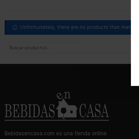
Unfortunately, there are no products that match y
Bebidasencasa.com es una tienda online