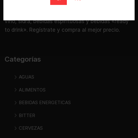
Bebidasencasa.com es una tienda online
especializada donde puedes comprar cerveza,
vino, sidra, bebidas espirituosas y bebidas «ready
to drink». Regístrate y compra al mejor precio.
Categorías
AGUAS
ALIMENTOS
BEBIDAS ENERGETICAS
BITTER
CERVEZAS