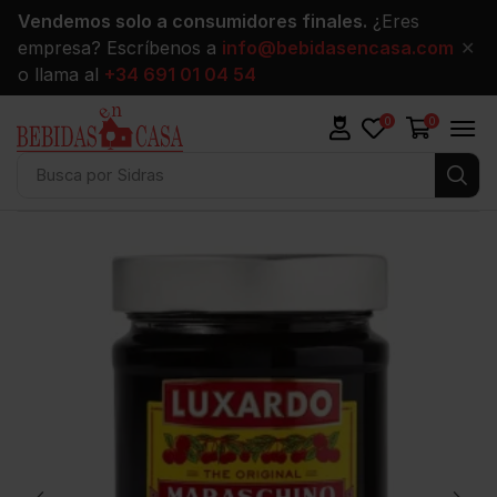
Vendemos solo a consumidores finales.
¿Eres
empresa? Escríbenos a
info@bebidasencasa.com
✕
o llama al
+34 691 01 04 54
0
0
Busca por
Sidras