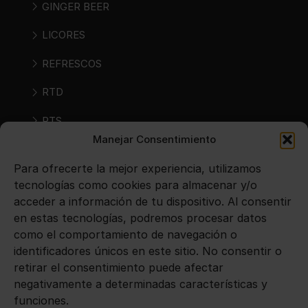
GINGER BEER
LICORES
REFRESCOS
RTD
RTS
Manejar Consentimiento
SIDRAS
Para ofrecerte la mejor experiencia, utilizamos
VINOS
tecnologías como cookies para almacenar y/o
acceder a información de tu dispositivo. Al consentir
en estas tecnologías, podremos procesar datos
Avisos legales
como el comportamiento de navegación o
identificadores únicos en este sitio. No consentir o
Aviso legal
retirar el consentimiento puede afectar
negativamente a determinadas características y
Política de privacidad
funciones.