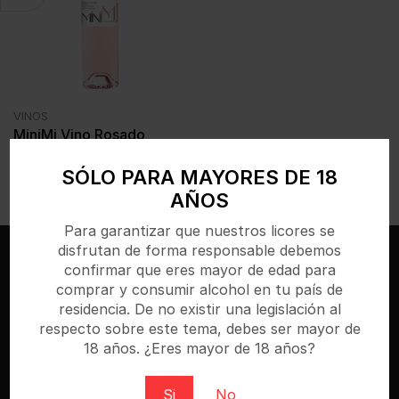
VINOS
MiniMi Vino Rosado
6x750ml
SÓLO PARA MAYORES DE 18
€
5,87
IVA incl.
AÑOS
Para garantizar que nuestros licores se
disfrutan de forma responsable debemos
confirmar que eres mayor de edad para
comprar y consumir alcohol en tu país de
residencia. De no existir una legislación al
respecto sobre este tema, debes ser mayor de
18 años. ¿Eres mayor de 18 años?
Si
No