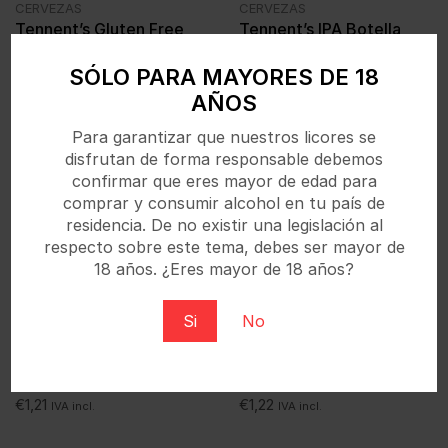
CERVEZAS
CERVEZAS
Tennent’s Gluten Free
Tennent’s IPA Botella
Botella 330ml 5%
330ml 6,2%
SÓLO PARA MAYORES DE 18
€
1,21
€
1,21
IVA incl.
IVA incl.
AÑOS
Para garantizar que nuestros licores se
disfrutan de forma responsable debemos
confirmar que eres mayor de edad para
comprar y consumir alcohol en tu país de
residencia. De no existir una legislación al
respecto sobre este tema, debes ser mayor de
18 años. ¿Eres mayor de 18 años?
Si
No
CERVEZAS
CERVEZAS
Tennents 1885 Botella
Tennents Extra Botella
330ml 5%
330ml 9%
€
1,21
€
1,22
IVA incl.
IVA incl.