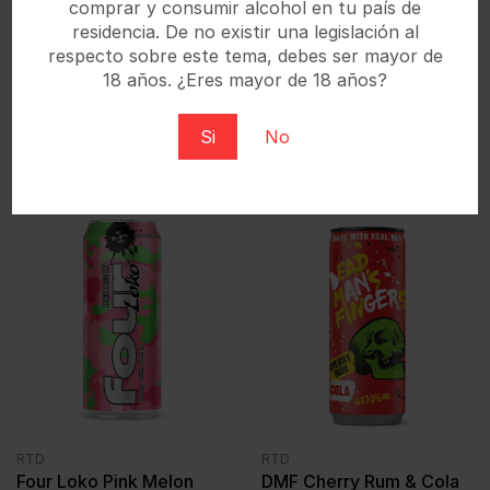
comprar y consumir alcohol en tu país de
residencia. De no existir una legislación al
respecto sobre este tema, debes ser mayor de
18 años. ¿Eres mayor de 18 años?
RTD
RTD
WKD Blue Can
Four Loko Dark Berry
Si
No
24x330ml
Bust Can 12x440ml
€
1,46
€
2,65
IVA incl.
IVA incl.
RTD
RTD
Four Loko Pink Melon
DMF Cherry Rum & Cola