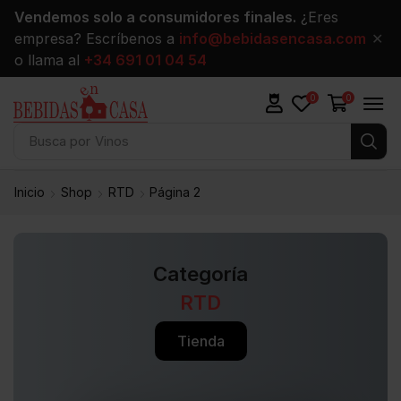
Vendemos solo a consumidores finales.
¿Eres
empresa? Escríbenos a
info@bebidasencasa.com
✕
o llama al
+34 691 01 04 54
0
0
Busca por
Vinos
Inicio
Shop
RTD
Página 2
Categoría
RTD
Tienda