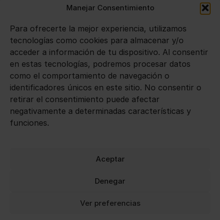
Manejar Consentimiento
SIDRAS
Para ofrecerte la mejor experiencia, utilizamos
VINOS
tecnologías como cookies para almacenar y/o
acceder a información de tu dispositivo. Al consentir
en estas tecnologías, podremos procesar datos
Avisos legales
como el comportamiento de navegación o
identificadores únicos en este sitio. No consentir o
Aviso legal
retirar el consentimiento puede afectar
negativamente a determinadas características y
Política de privacidad
funciones.
Política de cookies
Aceptar
Denegar
Ver preferencias
0