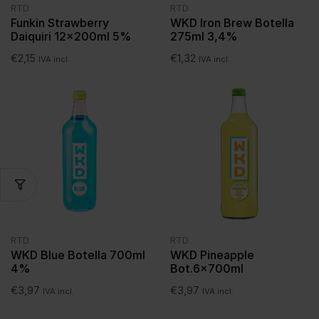
RTD
RTD
Funkin Strawberry
WKD Iron Brew Botella
Daiquiri 12x200ml 5%
275ml 3,4%
€
2,15
€
1,32
IVA incl.
IVA incl.
RTD
RTD
WKD Blue Botella 700ml
WKD Pineapple
4%
Bot.6x700ml
€
3,97
€
3,97
IVA incl.
IVA incl.