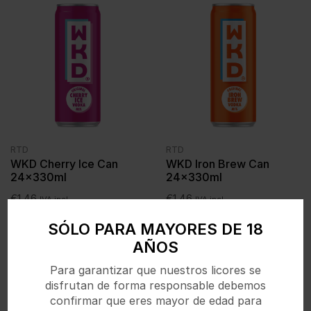
RTD
RTD
WKD Cherry Ice Can
WKD Iron Brew Can
24x330ml
24x330ml
€
1,46
€
1,46
IVA incl.
IVA incl.
SÓLO PARA MAYORES DE 18
AÑOS
Para garantizar que nuestros licores se
disfrutan de forma responsable debemos
confirmar que eres mayor de edad para