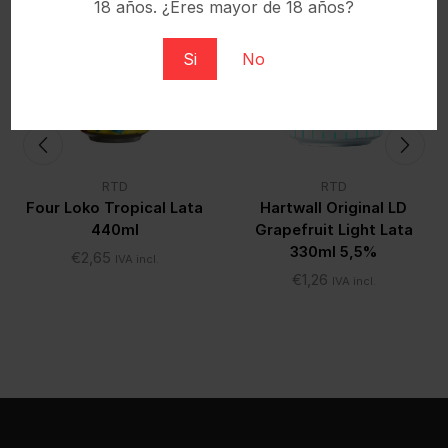
18 años. ¿Eres mayor de 18 años?
Si
No
RTD
RTD
Four Loko Tropical Lata
Hartwall Original LD
440ml
Grapefruit Light Lata
330ml 5,5%
€
2,65
IVA incl.
€
1,26
IVA incl.