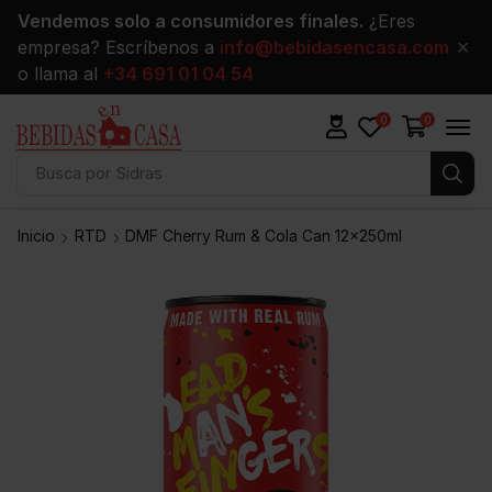
Vendemos solo a consumidores finales.
¿Eres
empresa? Escríbenos a
info@bebidasencasa.com
✕
o llama al
+34 691 01 04 54
0
0
Busca por
Sidras
Inicio
RTD
DMF Cherry Rum & Cola Can 12x250ml