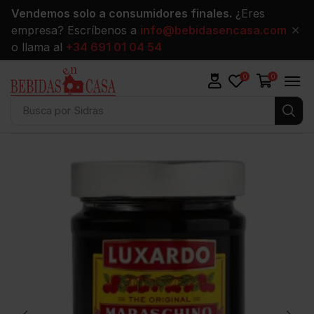
Vendemos solo a consumidores finales.
¿Eres
empresa? Escríbenos a
info@bebidasencasa.com
✕
o llama al
+34 691 01 04 54
0
0
Busca por
Sidras