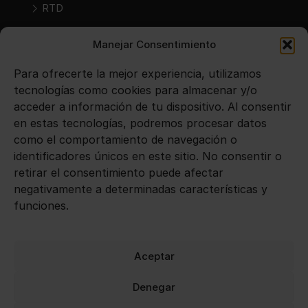
RTD
RTS
Manejar Consentimiento
SIDRAS
Para ofrecerte la mejor experiencia, utilizamos
tecnologías como cookies para almacenar y/o
VINOS
acceder a información de tu dispositivo. Al consentir
en estas tecnologías, podremos procesar datos
como el comportamiento de navegación o
Avisos legales
identificadores únicos en este sitio. No consentir o
retirar el consentimiento puede afectar
Aviso legal
negativamente a determinadas características y
funciones.
Política de privacidad
Política de cookies
Aceptar
Denegar