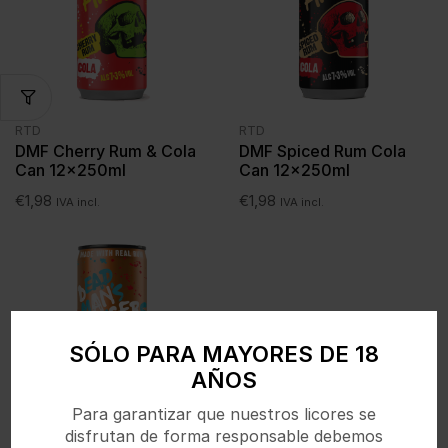
RTD
RTD
DMF Cherry Rum & Cola
DMF Spiced Rum Cola
Can 12x250ml
Can 12x250ml
€
1,98
€
1,98
IVA incl.
IVA incl.
SÓLO PARA MAYORES DE 18
AÑOS
Para garantizar que nuestros licores se
disfrutan de forma responsable debemos