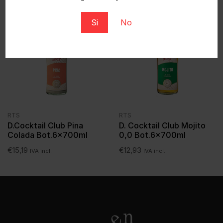
Si
No
RTS
RTS
D.Cocktail Club Pina
D. Cocktail Club Mojito
Colada Bot.6x700ml
0,0 Bot.6x700ml
€
15,19
€
12,93
IVA incl.
IVA incl.