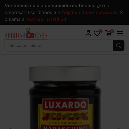
Vendemos solo a consumidores finales.
¿Eres
empresa? Escríbenos a
info@bebidasencasa.com
✕
o llama al
+34 691 01 04 54
0
0
Busca por
Vinos