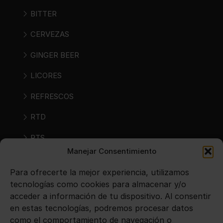
BITTER
CERVEZAS
GINGER BEER
LICORES
REFRESCOS
RTD
RTS
Manejar Consentimiento
SIDRAS
Para ofrecerte la mejor experiencia, utilizamos
VINOS
tecnologías como cookies para almacenar y/o
acceder a información de tu dispositivo. Al consentir
en estas tecnologías, podremos procesar datos
Avisos legales
como el comportamiento de navegación o