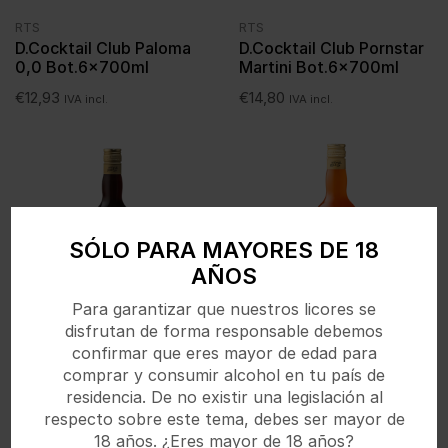
RTS
RTS
D.Cocktail Club Paloma
D.Cocktail Club Pornstar
0,0 Bot.6x700ml
Martini Bot.6x700ml
€
12,93
€
14,80
IVA incl.
IVA incl.
SÓLO PARA MAYORES DE 18
AÑOS
Para garantizar que nuestros licores se
disfrutan de forma responsable debemos
confirmar que eres mayor de edad para
RTS
RTS
D.Cocktail Club Espresso
D.Cocktail Club Sex on
comprar y consumir alcohol en tu país de
Martini Bot. 6x700ml
the Beach Bot.6x700ml
residencia. De no existir una legislación al
respecto sobre este tema, debes ser mayor de
€
15,02
€
14,92
IVA incl.
IVA incl.
18 años. ¿Eres mayor de 18 años?