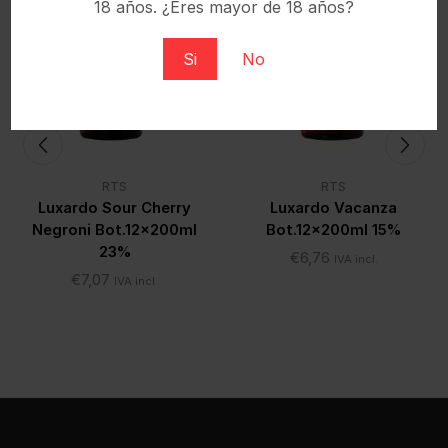
18 años. ¿Eres mayor de 18 años?
Si
No
RTS
RTS
Luxardo Sour Cherry
Luxardo Vacanza
Negroni Bot.12x200ml
Bot.12x200ml 15%
23%
€
6,76
IVA incl.
€
7,07
IVA incl.