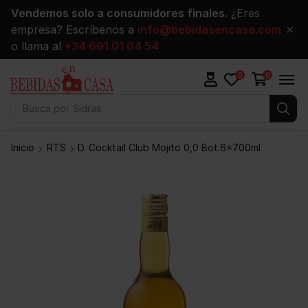
Vendemos solo a consumidores finales.
¿Eres
empresa? Escríbenos a
info@bebidasencasa.com
✕
o llama al
+34 691 01 04 54
0
0
Busca por
Sidras
Inicio
RTS
D. Cocktail Club Mojito 0,0 Bot.6x700ml