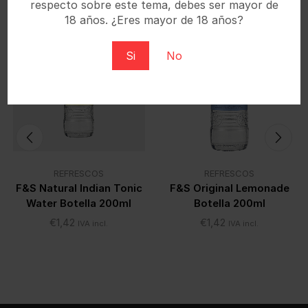
respecto sobre este tema, debes ser mayor de
Productos Relacionados
18 años. ¿Eres mayor de 18 años?
Si
No
REFRESCOS
REFRESCOS
F&S Natural Indian Tonic
F&S Original Lemonade
Water Botella 200ml
Botella 200ml
€
1,42
€
1,42
IVA incl.
IVA incl.