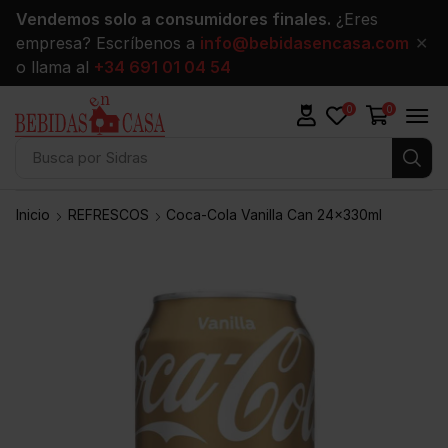
Vendemos solo a consumidores finales.
¿Eres
empresa? Escríbenos a
info@bebidasencasa.com
✕
o llama al
+34 691 01 04 54
0
0
Busca por
Sidras
Inicio
REFRESCOS
Coca-Cola Vanilla Can 24x330ml