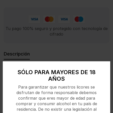
Tu pago 100% seguro y protegido con tecnología de
cifrado
Descripción
Refresco emblemático que combina el sabor original
SÓLO PARA MAYORES DE 18
de Coca-Cola con un delicado toque de vainilla,
AÑOS
ofreciendo una experiencia suave, dulce y
refrescante. Ideal para disfrutar sola o en cócteles
Para garantizar que nuestros licores se
creativos.
disfrutan de forma responsable debemos
confirmar que eres mayor de edad para
comprar y consumir alcohol en tu país de
residencia. De no existir una legislación al