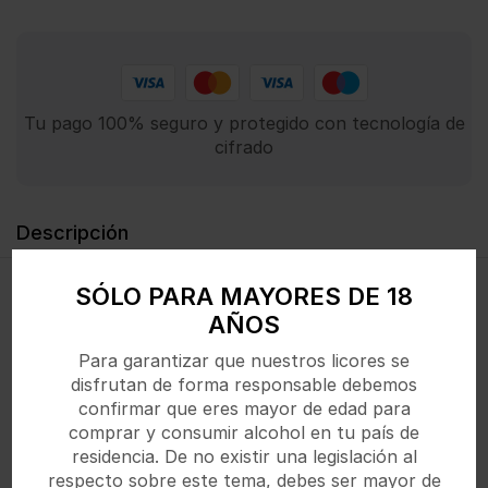
Tu pago 100% seguro y protegido con tecnología de
cifrado
Descripción
SÓLO PARA MAYORES DE 18
Cóctel vibrante y refrescante que fusiona el icónico
AÑOS
sabor Irn-Bru con un estilo moderno. Mejor servir
muy frío y agitar suavemente.
Para garantizar que nuestros licores se
disfrutan de forma responsable debemos
confirmar que eres mayor de edad para
comprar y consumir alcohol en tu país de
Productos Relacionados
residencia. De no existir una legislación al
respecto sobre este tema, debes ser mayor de