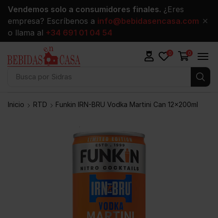
Vendemos solo a consumidores finales.
¿Eres
empresa? Escríbenos a
info@bebidasencasa.com
✕
o llama al
+34 691 01 04 54
0
0
Busca por
Sidras
Inicio
RTD
Funkin IRN-BRU Vodka Martini Can 12x200ml