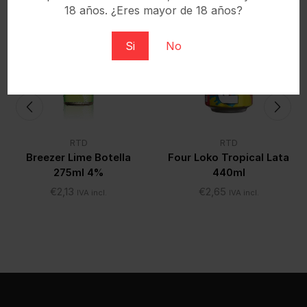
18 años. ¿Eres mayor de 18 años?
Si
No
RTD
RTD
Breezer Lime Botella
Four Loko Tropical Lata
275ml 4%
440ml
€
2,13
€
2,65
IVA incl.
IVA incl.