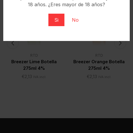
18 años. ¿Eres mayor de 18 años?
Si
No
RTD
RTD
Breezer Lime Botella
Breezer Orange Botella
275ml 4%
275ml 4%
€
2,13
€
2,13
IVA incl.
IVA incl.