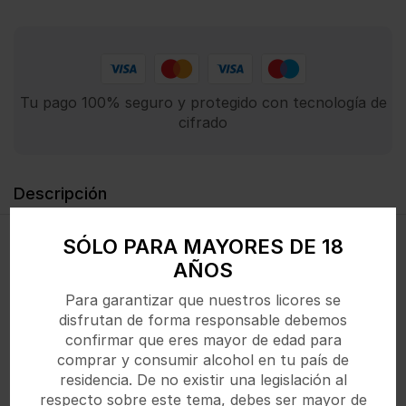
Tu pago 100% seguro y protegido con tecnología de
cifrado
Descripción
SÓLO PARA MAYORES DE 18
Bebida especiada y reconfortante con notas dulces y
AÑOS
afrutadas. Calentar sin hervir y servir caliente.
Para garantizar que nuestros licores se
disfrutan de forma responsable debemos
confirmar que eres mayor de edad para
Productos Relacionados
comprar y consumir alcohol en tu país de
residencia. De no existir una legislación al
respecto sobre este tema, debes ser mayor de