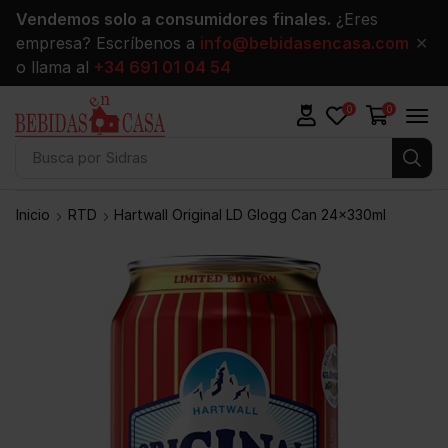
Vendemos solo a consumidores finales.
¿Eres
empresa? Escríbenos a
info@bebidasencasa.com
✕
o llama al
+34 691 01 04 54
0
0
Busca por
Sidras
Inicio
RTD
Hartwall Original LD Glogg Can 24x330ml