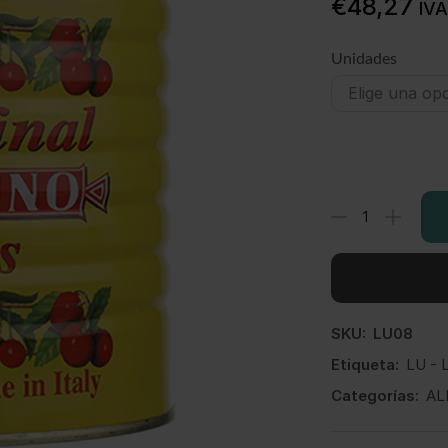
€
48,27
IVA
Unidades
SKU:
LU08
Etiqueta:
LU - 
Categorías:
AL