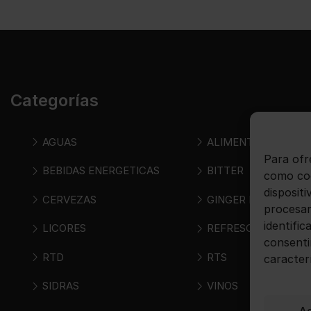
Categorías
AGUAS
ALIMENTOS
Para ofr
BEBIDAS ENERGETICAS
BITTER
como coo
disposit
CERVEZAS
GINGER BEER
procesar
identific
LICORES
REFRESCOS
consenti
RTD
RTS
caracter
SIDRAS
VINOS
A