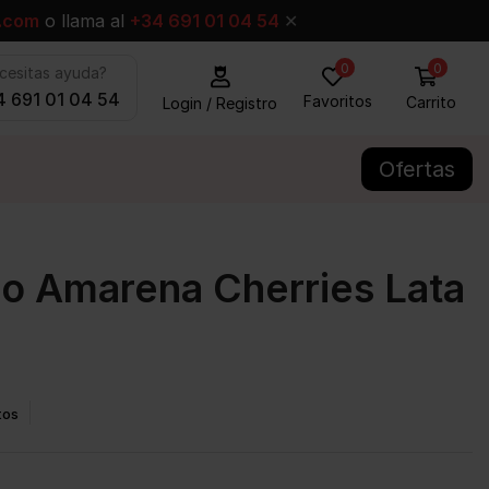
.com
o llama al
+34 691 01 04 54
✕
0
0
cesitas ayuda?
 691 01 04 54
Favoritos
Carrito
Login / Registro
Ofertas
o Amarena Cherries Lata
tos