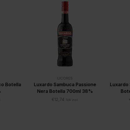
LICORES
co Botella
Luxardo Sambuca Passione
Luxardo
%
Nera Botella 700ml 38%
Bot
€
12,74
.
IVA incl.