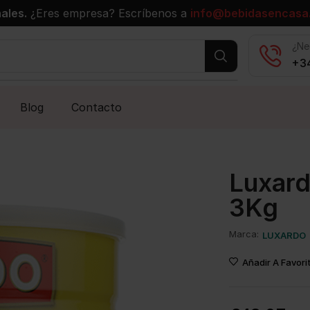
ales.
¿Eres empresa? Escríbenos a
info@bebidasencasa
¿Ne
+34
Blog
Contacto
Luxard
3Kg
Marca:
LUXARDO
Añadir A Favori