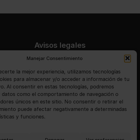
Avisos legales
Manejar Consentimiento
Aviso legal
ecerte la mejor experiencia, utilizamos tecnologías
Política de privacidad
kies para almacenar y/o acceder a información de tu
Política de cookies
ivo. Al consentir en estas tecnologías, podremos
 datos como el comportamiento de navegación o
adores únicos en este sitio. No consentir o retirar el
miento puede afectar negativamente a determinadas
ísticas y funciones.
ceptar
Denegar
Ver preferencias