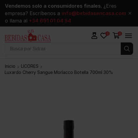
Vendemos solo a consumidores finales.
¿Eres
empresa? Escríbenos a
info@bebidasencasa.com
✕
o llama al
+34 691 01 04 54
0
0
Busca por
Sidras
Inicio
LICORES
Luxardo Cherry Sangue Morlacco Botella 700ml 30%