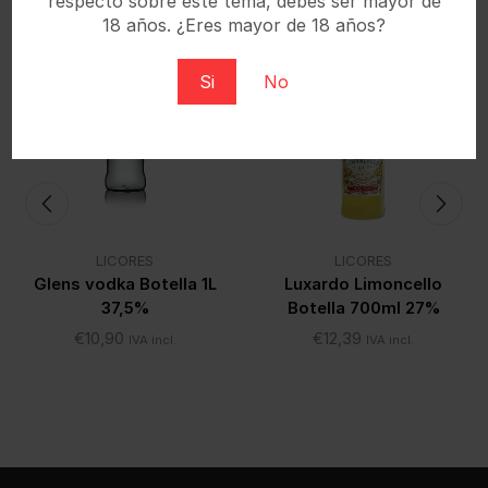
respecto sobre este tema, debes ser mayor de
18 años. ¿Eres mayor de 18 años?
Si
No
LICORES
LICORES
Glens vodka Botella 1L
Luxardo Limoncello
37,5%
Botella 700ml 27%
€
10,90
€
12,39
IVA incl.
IVA incl.