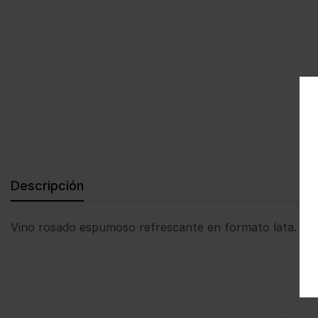
Descripción
Vino rosado espumoso refrescante en formato lata. La o