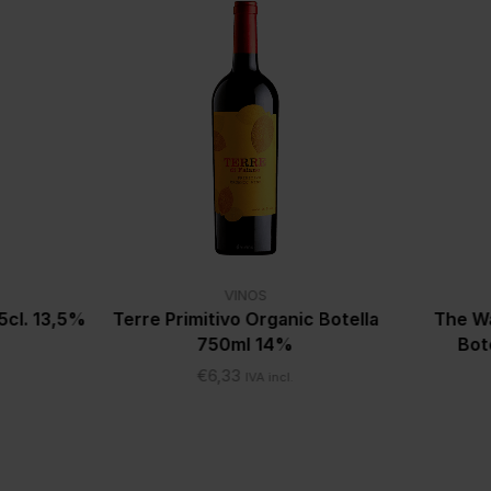
VINOS
5cl. 13,5%
Terre Primitivo Organic Botella
The Wa
750ml 14%
Bot
€
6,33
IVA incl.