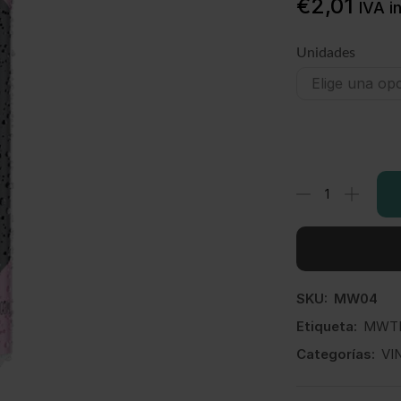
€
2,01
IVA in
Unidades
SKU:
MW04
Etiqueta:
MWTD
Categorías:
VI