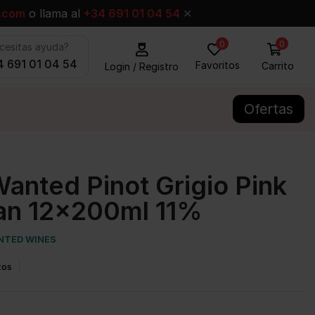
.com
o llama al
+34 691 01 04 54
✕
0
0
cesitas ayuda?
 691 01 04 54
Favoritos
Carrito
Login / Registro
Ofertas
anted Pinot Grigio Pink
an 12x200ml 11%
NTED WINES
tos