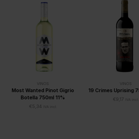
VINOS
VINOS
Most Wanted Pinot Gigrio
19 Crimes Uprising 7
Botella 750ml 11%
€
9,17
IVA incl.
€
5,34
IVA incl.