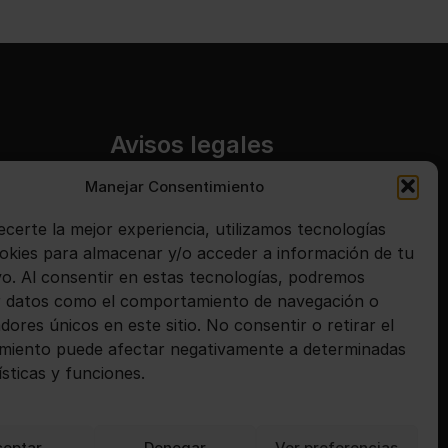
Avisos legales
Manejar Consentimiento
Aviso legal
ecerte la mejor experiencia, utilizamos tecnologías
Política de privacidad
kies para almacenar y/o acceder a información de tu
Política de cookies
ivo. Al consentir en estas tecnologías, podremos
 datos como el comportamiento de navegación o
adores únicos en este sitio. No consentir o retirar el
miento puede afectar negativamente a determinadas
ísticas y funciones.
ceptar
Denegar
Ver preferencias