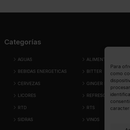
Categorías
AGUAS
ALIMENTOS
Para ofr
BEBIDAS ENERGETICAS
BITTER
como coo
disposit
CERVEZAS
GINGER BEER
procesar
identific
LICORES
REFRESCOS
consenti
RTD
RTS
caracter
SIDRAS
VINOS
A