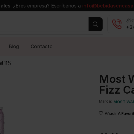
ales.
¿Eres empresa? Escríbenos a
info@bebidasencasa
¿Ne
+34
Blog
Contacto
ml 11%
Most W
Fizz C
Marca:
MOST WA
Añadir A Favori