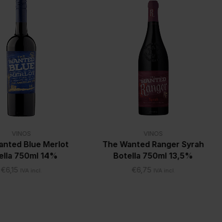
VINOS
VINOS
nted Blue Merlot
The Wanted Ranger Syrah
ella 750ml 14%
Botella 750ml 13,5%
€
6,15
€
6,75
IVA incl.
IVA incl.