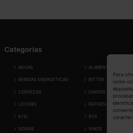
Categorías
AGUAS
ALIMENTOS
Para ofr
BEBIDAS ENERGETICAS
BITTER
como coo
disposit
CERVEZAS
GINGER BEER
procesar
identific
LICORES
REFRESCOS
consenti
RTD
RTS
caracter
SIDRAS
VINOS