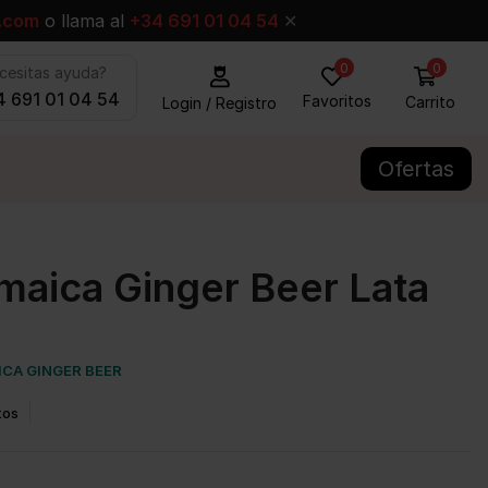
.com
o llama al
+34 691 01 04 54
✕
0
0
cesitas ayuda?
 691 01 04 54
Favoritos
Carrito
Login / Registro
Ofertas
maica Ginger Beer Lata
ICA GINGER BEER
tos