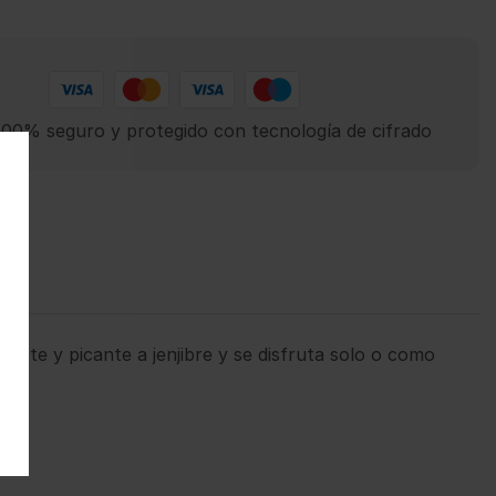
00% seguro y protegido con tecnología de cifrado
erte y picante a jenjibre y se disfruta solo o como