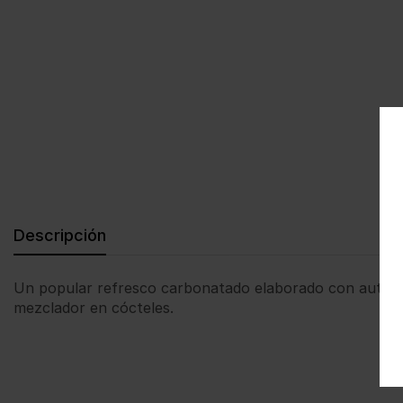
Descripción
Un popular refresco carbonatado elaborado con auténtica
mezclador en cócteles.