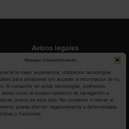
Avisos legales
Manejar Consentimiento
Aviso legal
ecerte la mejor experiencia, utilizamos tecnologías
Política de privacidad
kies para almacenar y/o acceder a información de tu
Política de cookies
ivo. Al consentir en estas tecnologías, podremos
 datos como el comportamiento de navegación o
adores únicos en este sitio. No consentir o retirar el
miento puede afectar negativamente a determinadas
ísticas y funciones.