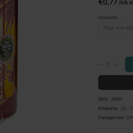
€
0,77
IVA in
Unidades
SKU:
JG01
Etiqueta:
JG -
Categorías:
GI