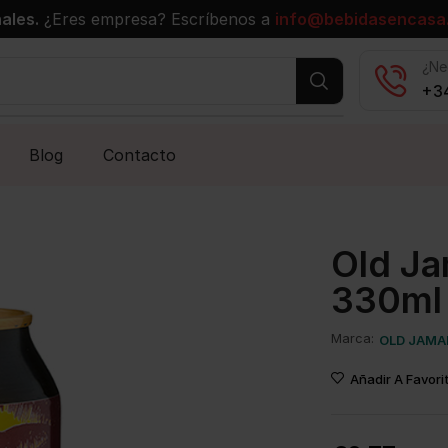
ales.
¿Eres empresa? Escríbenos a
info@bebidasencasa
¿Ne
+34
Blog
Contacto
Old Ja
330ml
Marca:
OLD JAMA
Añadir A Favori