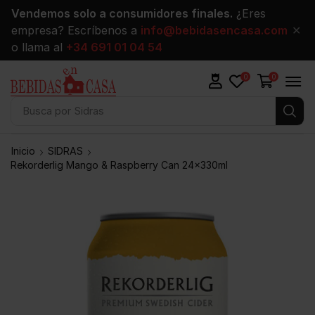
Vendemos solo a consumidores finales.
¿Eres
empresa? Escríbenos a
info@bebidasencasa.com
✕
o llama al
+34 691 01 04 54
0
0
Busca por
Sidras
Inicio
SIDRAS
Rekorderlig Mango & Raspberry Can 24x330ml