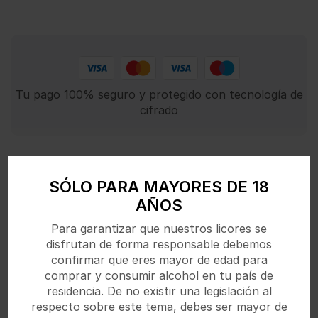
Tu pago 100% seguro y protegido con tecnología de
cifrado
Descripción
SÓLO PARA MAYORES DE 18
AÑOS
Sidra dulce y tropical con sabor a mango maduro y
un toque de frambuesas silvestres.
Para garantizar que nuestros licores se
disfrutan de forma responsable debemos
confirmar que eres mayor de edad para
comprar y consumir alcohol en tu país de
Productos Relacionados
residencia. De no existir una legislación al
respecto sobre este tema, debes ser mayor de