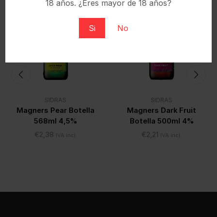
18 años. ¿Eres mayor de 18 años?
Si
No
SIDRAS
SIDRAS
Magners Pear Botella
Magners Dark Fruit
568ml 4,5%
Botella 500ml 4%
€
2,38
€
2,21
IVA incl.
IVA incl.