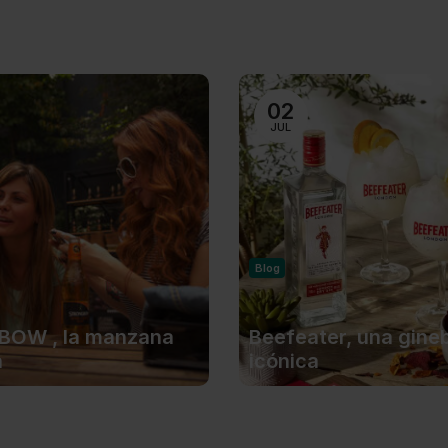
02
JUL
Blog
OW , la manzana
Beefeater, una gine
a
icónica