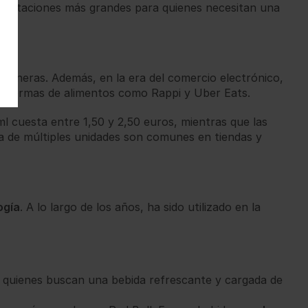
resentaciones más grandes para quienes necesitan una
olineras. Además, en la era del comercio electrónico,
ataformas de alimentos como Rappi y Uber Eats.
ml cuesta entre 1,50 y 2,50 euros, mientras que las
ra de múltiples unidades son comunes en tiendas y
ogía
. A lo largo de los años, ha sido utilizado en la
ra quienes buscan una bebida refrescante y cargada de