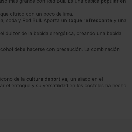
vaso más grande con Red Bull. Es una bebida
popular en
oque cítrico con un poco de lima.
ima, soda y Red Bull. Aporta un
toque refrescante
y una
 el dulzor de la bebida energética, creando una bebida
lcohol debe hacerse con precaución. La combinación
 ícono de la
cultura deportiva
, un aliado en el
ar el enfoque y su versatilidad en los cócteles ha hecho