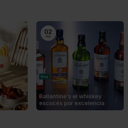
02
JUL
Blog
bra
Ballantine’s el whiskey
escocés por excelencia