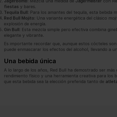
Jägerbomb
: Mezcla una medida de
Jägermeister
con Red
fiestas
y bares.
Tequila Bull
: Para los amantes del tequila, esta bebida 
Red Bull Mojito
: Una variante energética del clásico moj
explosión de energía.
Gin Bull
: Esta mezcla simple pero efectiva combina gine
elegante y vibrante.
Es importante recordar que, aunque estos cócteles son
puede enmascarar los efectos del alcohol, llevando a u
Una bebida única
A lo largo de los años, Red Bull ha demostrado ser más
rendimiento físico y una herramienta creativa para los 
que esta bebida sea la elección preferida tanto de
atlet