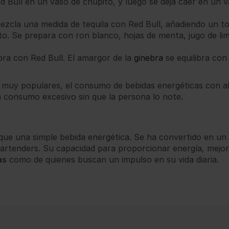
 Bull en un vaso de chupito, y luego se deja caer en un 
mezcla una medida de tequila con Red Bull, añadiendo un t
ito. Se prepara con ron blanco, hojas de menta, jugo de l
bra con Red Bull. El amargor de la
ginebra
se equilibra con
 muy populares, el consumo de bebidas energéticas con a
n consumo excesivo sin que la persona lo note.
 que una simple bebida energética. Se ha convertido en un
bartenders. Su capacidad para proporcionar energía, mejor
as
como de quienes buscan un impulso en su vida diaria.