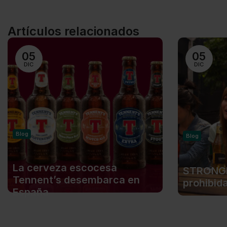
Artículos relacionados
05
05
DIC
DIC
Blog
Blog
La cerveza escocesa
STRONGB
Tennent’s desembarca en
prohibid
España