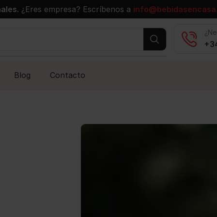
ales.
¿Eres empresa? Escríbenos a
info@bebidasencasa
¿Ne
+34
Blog
Contacto