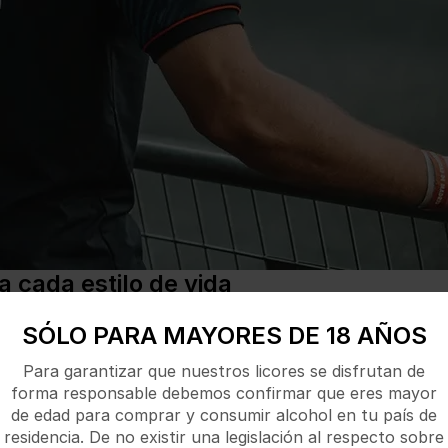
 cada estilo de vida
más reconocida, la marca ha lanzado una serie de variedade
SÓLO PARA MAYORES DE 18 AÑOS
ares:
Para garantizar que nuestros licores se disfrutan de
umo de azúcar, esta variedad ofrece los mismos beneficios 
forma responsable debemos confirmar que eres mayor
un sabor ligeramente diferente y una fórmula sin azúcar ni
de edad para comprar y consumir alcohol en tu país de
o
frutos del bosque, tropical, coco y arándano
, proporcio
residencia. De no existir una legislación al respecto sobre