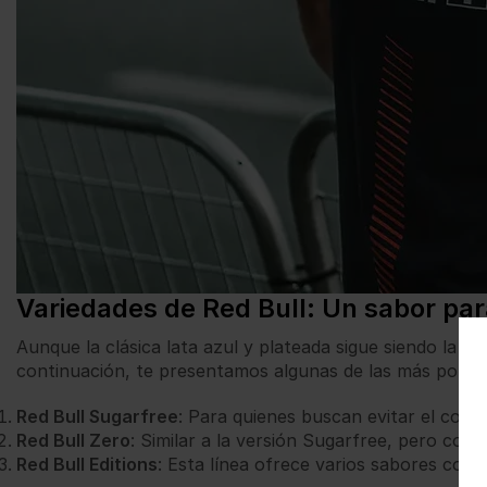
Variedades de Red Bull: Un sabor para
Aunque la clásica lata azul y plateada sigue siendo la 
continuación, te presentamos algunas de las más popul
Red Bull Sugarfree
: Para quienes buscan evitar el cons
Red Bull Zero
: Similar a la versión Sugarfree, pero con 
Red Bull Editions
: Esta línea ofrece varios sabores com