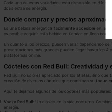
Cada una de estas variedades está disponible en difere
dosis extra de energía.
Dónde comprar y precios aproximad
Es una bebida energética
fácilmente accesible
en la ma
es posible adquirir esta bebida en tiendas en línea co
En cuanto a los precios, pueden variar dependiendo del 
presentaciones más grandes pueden llegar hasta los 4 e
plataformas online.
Cócteles con Red Bull: Creatividad y 
Red Bull no solo es apreciado por los atletas, sino que
creación de diversos cócteles que combinan su
toque e
Aquí te dejamos algunos de los cócteles más populares:
Vodka Red Bull
: Un clásico en la vida nocturna. Combin
energía.