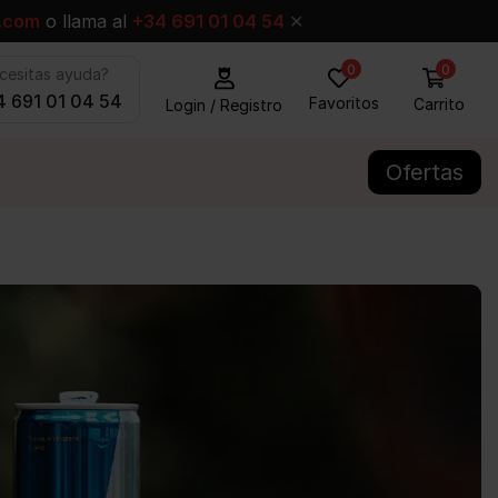
.com
o llama al
+34 691 01 04 54
✕
0
0
cesitas ayuda?
 691 01 04 54
Favoritos
Carrito
Login / Registro
Ofertas