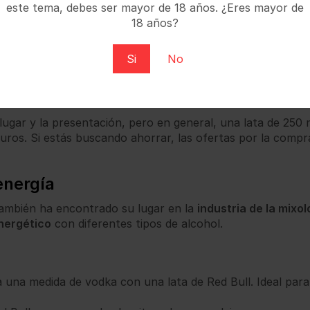
este tema, debes ser mayor de 18 años. ¿Eres mayor de
ntes tamaños, desde las latas estándar de 250 ml hasta p
18 años?
os
Si
No
yoría de los supermercados, tiendas de conveniencia y gas
mo Amazon, supermercados con servicio de delivery y en pl
lugar y la presentación, pero en general, una lata de 250 
uros. Si estás buscando ahorrar, las ofertas por la comp
energía
 también ha encontrado su lugar en la
industria de la mixol
nergético
con diferentes tipos de alcohol.
a una medida de vodka con una lata de Red Bull. Ideal pa