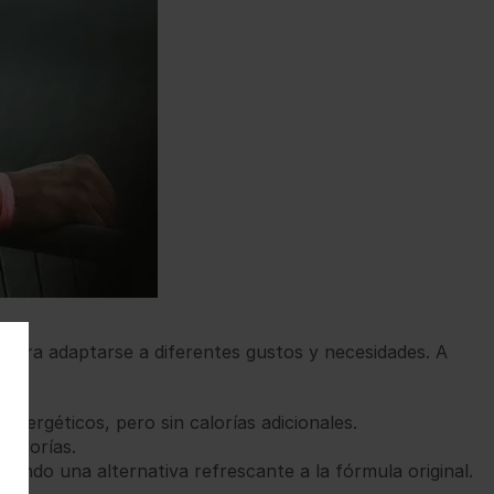
s para adaptarse a diferentes gustos y necesidades. A
energéticos, pero sin calorías adicionales.
 calorías.
nando una alternativa refrescante a la fórmula original.