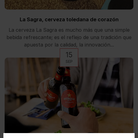
La Sagra, cerveza toledana de corazón
La cerveza La Sagra es mucho más que una simple
bebida refrescante; es el reflejo de una tradición que
apuesta por la calidad, la innovación...
15
SEP