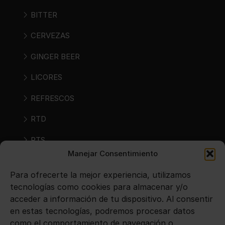
BITTER
CERVEZAS
GINGER BEER
LICORES
REFRESCOS
RTD
RTS
Manejar Consentimiento
SIDRAS
Para ofrecerte la mejor experiencia, utilizamos
VINOS
tecnologías como cookies para almacenar y/o
acceder a información de tu dispositivo. Al consentir
en estas tecnologías, podremos procesar datos
Avisos legales
como el comportamiento de navegación o