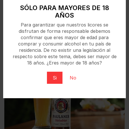
SÓLO PARA MAYORES DE 18
Estrella Damm, la cerveza mediterránea
AÑOS
Si hay una cerveza española que evoca el sabor y el
espíritu mediterráneo, esa es Estrella Damm. Con una
Para garantizar que nuestros licores se
historia centenaria y una producción ligada a la
disfrutan de forma responsable debemos
tradición,...
confirmar que eres mayor de edad para
comprar y consumir alcohol en tu país de
09
residencia. De no existir una legislación al
SEP
respecto sobre este tema, debes ser mayor de
18 años. ¿Eres mayor de 18 años?
Si
No