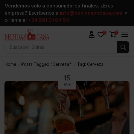
Vendemos solo a consumidores finales.
¿Eres
empresa? Escríbenos a
info@bebidasencasa.com
✕
o llama al
+34 691 01 04 54
0
0
Busca por
Sidras
Home
Posts Tagged "cerveza"
Tag: Cerveza
15
ENE