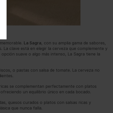
a memorable.
La Sagra
, con su amplia gama de sabores,
s. La clave está en elegir la cerveza que complemente y
 opción suave o algo más intenso, La Sagra tiene la
riscos, o pastas con salsa de tomate. La cerveza no
ientes.
ítricas se complementan perfectamente con platos
, ofreciendo un equilibrio único en cada bocado.
as, quesos curados o platos con salsas ricas y
ásica que nunca falla.