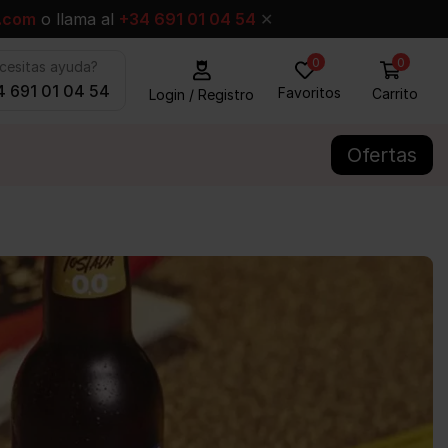
.com
o llama al
+34 691 01 04 54
✕
0
0
cesitas ayuda?
 691 01 04 54
Favoritos
Carrito
Login / Registro
Ofertas