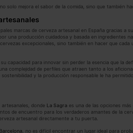
 no solo mejora el sabor de la comida, sino que también 
artesanales
ipales marcas de cerveza artesanal en España gracias a su
or una producción cuidadosa y basada en ingredientes natu
 cervezas excepcionales, sino también en hacer que cada 
u capacidad para innovar sin perder la esencia que la def
na complejidad de perfiles que atraen tanto a los aficio
sostenibilidad y la producción responsable le ha permiti
s artesanales, donde
La Sagra
es una de las opciones más
tos de encuentro para los verdaderos amantes de la cervez
erveza artesanal directamente a tu puerta.
 Barcelona
, no es difícil encontrar un lugar ideal para pro