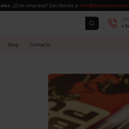
ales.
¿Eres empresa? Escríbenos a
info@bebidasencasa
¿Ne
+34
Blog
Contacto