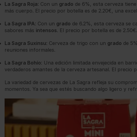
La Sagra Roja
: Con un
grado
de 6%, esta cerveza tien
más cuerpo. El precio por botella es de 2.20€, una exce
La Sagra IPA
: Con un
grado
de 6.2%, esta cerveza se ca
sabores más
intensos
. El precio por botella es de 2.50€
La Sagra Suxinsu
: Cerveza de trigo con un
grado
de 5%,
reuniones informales.
La Sagra Bohío
: Una edición limitada envejecida en bar
verdaderos amantes de la cerveza artesanal. El precio p
La variedad de cervezas de La Sagra refleja su comprom
momentos. Ya sea que estés buscando algo ligero y refr