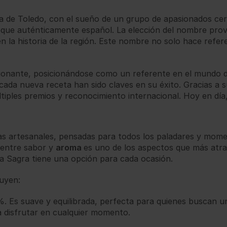
a de Toledo, con el sueño de un grupo de apasionados cer
oque auténticamente español. La elección del nombre provi
en la historia de la región. Este nombre no solo hace refe
sionante, posicionándose como un referente en el mundo de
ada nueva receta han sido claves en su éxito. Gracias a 
tiples premios y reconocimiento internacional. Hoy en día
s artesanales, pensadas para todos los paladares y momen
 entre sabor y
aroma
es uno de los aspectos que más atra
La Sagra tiene una opción para cada ocasión.
luyen:
. Es suave y equilibrada, perfecta para quienes buscan u
ra disfrutar en cualquier momento.