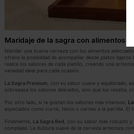
Maridaje de la sagra con alimentos
Maridar una buena cerveza con los alimentos adecuado
ofrece la posibilidad de acompañar desde platos ligero
realce los sabores de cada platillo, creando una armoní
variedad ideal para cada ocasión.
La Sagra Premium
, con su sabor suave y equilibrado, e
sobrepasa los sabores delicados, sino que los resalta, c
Por otro lado, si te gustan los sabores más intensos,
La
especiados como curris, tacos o carnes a la parrilla. El 
Finalmente,
La Sagra Red
, con su sabor más robusto y 
complejas. La dulzura suave de la cerveza armoniza con 