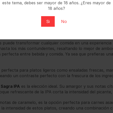
este tema, debes ser mayor de 18 años. ¿Eres mayor de
18 años?
Si
No
s puede transformar cualquier comida en una experienci
s hasta los más contundentes, resaltando lo mejor de ambo
a perfecta entre bebida y comida. Ya sea que prefieras una
s perfecta para platos ligeros como ensaladas frescas, ma
reando un contraste perfecto con la frescura de los ingred
 Sagra IPA
es la elección ideal. Su amargor y sus notas c
toque refrescante de la IPA corta la intensidad del picante
notas de caramelo, es la opción perfecta para carnes asad
la intensidad de estos platos, creando una combinación cl