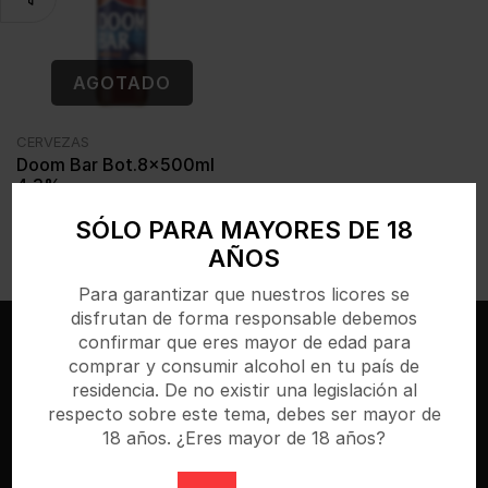
CERVEZAS
Doom Bar Bot.8x500ml
4,3%
€
2,02
IVA incl.
SÓLO PARA MAYORES DE 18
Sin existencias
AÑOS
Para garantizar que nuestros licores se
disfrutan de forma responsable debemos
confirmar que eres mayor de edad para
comprar y consumir alcohol en tu país de
residencia. De no existir una legislación al
respecto sobre este tema, debes ser mayor de
18 años. ¿Eres mayor de 18 años?