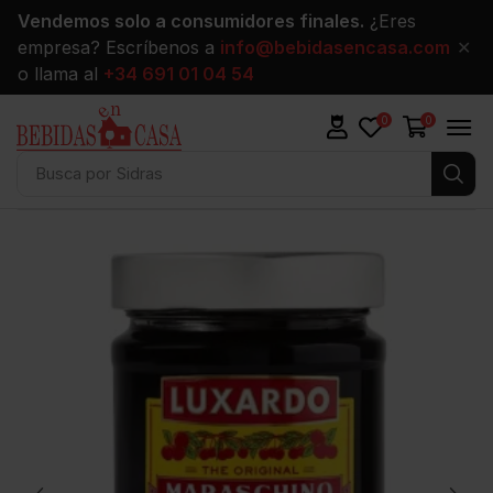
Vendemos solo a consumidores finales.
¿Eres
empresa? Escríbenos a
info@bebidasencasa.com
✕
o llama al
+34 691 01 04 54
0
0
Busca por
Sidras