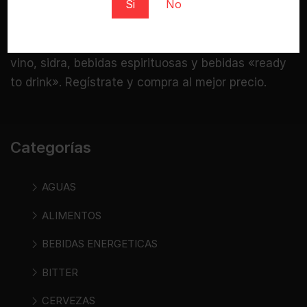
Si
No
Bebidasencasa.com es una tienda online
especializada donde puedes comprar cerveza,
vino, sidra, bebidas espirituosas y bebidas «ready
to drink». Regístrate y compra al mejor precio.
Categorías
AGUAS
ALIMENTOS
BEBIDAS ENERGETICAS
BITTER
CERVEZAS