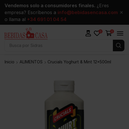
Vendemos solo a consumidores finales.
¿Eres
empresa? Escríbenos a
info@bebidasencasa.com
✕
o llama al
+34 691 01 04 54
0
0
Busca por
Vinos
Inicio
ALIMENTOS
Crucials Yoghurt & Mint 12x500ml