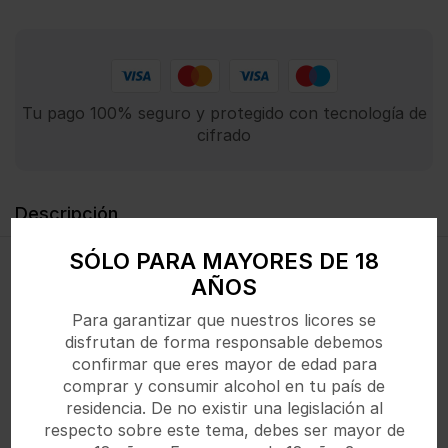
Tu pago 100% seguro y protegido con tecnología de
cifrado
Descripción
SÓLO PARA MAYORES DE 18
Salsa ligera de yogur con menta. Fresca y sabrosa
AÑOS
para kebabs y platos especiados.
Para garantizar que nuestros licores se
disfrutan de forma responsable debemos
confirmar que eres mayor de edad para
comprar y consumir alcohol en tu país de
Productos Relacionados
residencia. De no existir una legislación al
respecto sobre este tema, debes ser mayor de