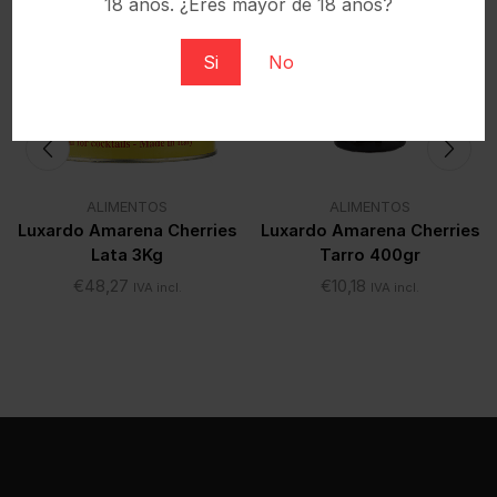
18 años. ¿Eres mayor de 18 años?
Si
No
ALIMENTOS
ALIMENTOS
Luxardo Amarena Cherries
Luxardo Amarena Cherries
Lata 3Kg
Tarro 400gr
€
48,27
€
10,18
IVA incl.
IVA incl.