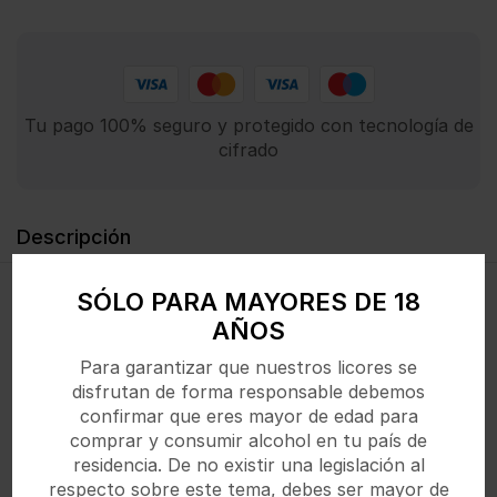
Tu pago 100% seguro y protegido con tecnología de
cifrado
Descripción
SÓLO PARA MAYORES DE 18
Vino blanco portugués joven, elaborado con uvas
AÑOS
locales, fresco y ligeramente afrutado.
Para garantizar que nuestros licores se
disfrutan de forma responsable debemos
confirmar que eres mayor de edad para
Productos Relacionados
comprar y consumir alcohol en tu país de
residencia. De no existir una legislación al
respecto sobre este tema, debes ser mayor de