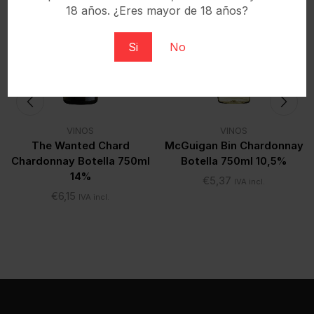
18 años. ¿Eres mayor de 18 años?
Si
No
VINOS
VINOS
The Wanted Chard
McGuigan Bin Chardonnay
Chardonnay Botella 750ml
Botella 750ml 10,5%
14%
€
5,37
IVA incl.
€
6,15
IVA incl.