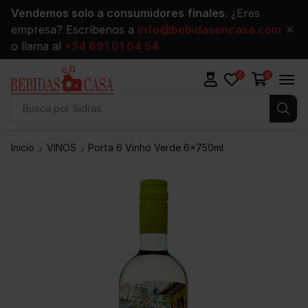
Vendemos solo a consumidores finales.
¿Eres
empresa? Escríbenos a
info@bebidasencasa.com
✕
o llama al
+34 691 01 04 54
0
0
Busca por
Sidras
Inicio
VINOS
Porta 6 Vinho Verde 6x750ml